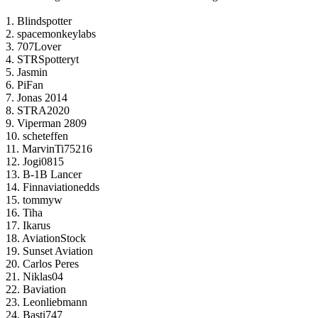
1. Blindspotter
2. spacemonkeylabs
3. 707Lover
4. STRSpotteryt
5. Jasmin
6. PiFan
7. Jonas 2014
8. STRA2020
9. Viperman 2809
10. scheteffen
11. MarvinTi75216
12. Jogi0815
13. B-1B Lancer
14. Finnaviationedds
15. tommyw
16. Tiha
17. Ikarus
18. AviationStock
19. Sunset Aviation
20. Carlos Peres
21. Niklas04
22. Baviation
23. Leonliebmann
24. Basti747