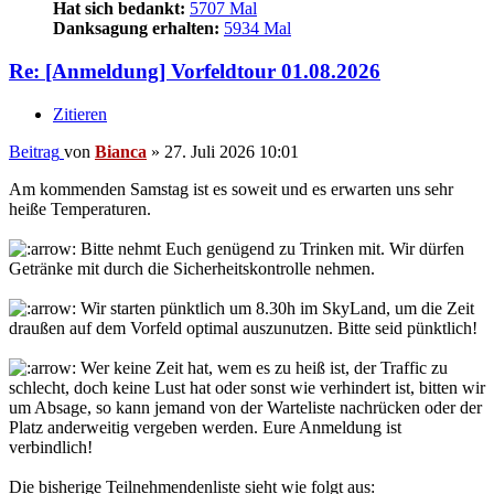
Hat sich bedankt:
5707 Mal
Danksagung erhalten:
5934 Mal
Re: [Anmeldung] Vorfeldtour 01.08.2026
Zitieren
Beitrag
von
Bianca
»
27. Juli 2026 10:01
Am kommenden Samstag ist es soweit und es erwarten uns sehr
heiße Temperaturen.
Bitte nehmt Euch genügend zu Trinken mit. Wir dürfen
Getränke mit durch die Sicherheitskontrolle nehmen.
Wir starten pünktlich um 8.30h im SkyLand, um die Zeit
draußen auf dem Vorfeld optimal auszunutzen. Bitte seid pünktlich!
Wer keine Zeit hat, wem es zu heiß ist, der Traffic zu
schlecht, doch keine Lust hat oder sonst wie verhindert ist, bitten wir
um Absage, so kann jemand von der Warteliste nachrücken oder der
Platz anderweitig vergeben werden. Eure Anmeldung ist
verbindlich!
Die bisherige Teilnehmendenliste sieht wie folgt aus: