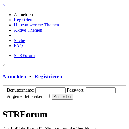
×
Anmelden
Registrieren
Unbeantwortete Themen
Aktive Themen
Suche
FAQ
STRForum
×
Anmelden
•
Registrieren
Benutzername:
Passwort:
|
Angemeldet bleiben
STRForum
Das Luftfahrtforum für Stuttgart und darüber hinaus.