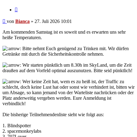
Zitieren
Beitrag
von
Bianca
»
27. Juli 2026 10:01
Am kommenden Samstag ist es soweit und es erwarten uns sehr
heiße Temperaturen.
Bitte nehmt Euch genügend zu Trinken mit. Wir dürfen
Getränke mit durch die Sicherheitskontrolle nehmen.
Wir starten pünktlich um 8.30h im SkyLand, um die Zeit
draußen auf dem Vorfeld optimal auszunutzen. Bitte seid pünktlich!
Wer keine Zeit hat, wem es zu heiß ist, der Traffic zu
schlecht, doch keine Lust hat oder sonst wie verhindert ist, bitten wir
um Absage, so kann jemand von der Warteliste nachrücken oder der
Platz anderweitig vergeben werden. Eure Anmeldung ist
verbindlich!
Die bisherige Teilnehmendenliste sieht wie folgt aus:
1. Blindspotter
2. spacemonkeylabs
3. 707Lover