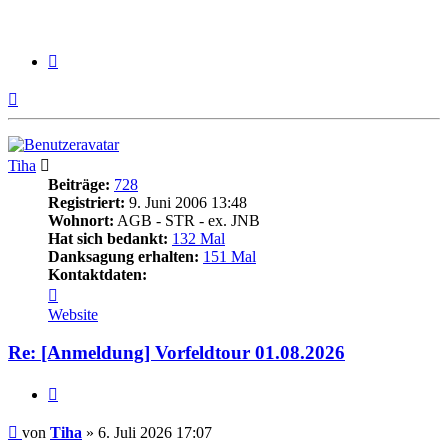
Zitieren
Nach
oben
Tiha
Beiträge:
728
Registriert:
9. Juni 2006 13:48
Wohnort:
AGB - STR - ex. JNB
Hat sich bedankt:
132 Mal
Danksagung erhalten:
151 Mal
Kontaktdaten:
Kontaktdaten
von
Website
Tiha
Re: [Anmeldung] Vorfeldtour 01.08.2026
Zitieren
Beitrag
von
Tiha
»
6. Juli 2026 17:07