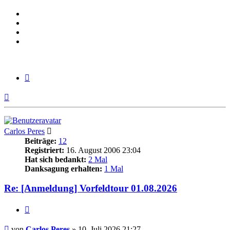
Zitieren
Nach
oben
Carlos Peres
Beiträge:
12
Registriert:
16. August 2006 23:04
Hat sich bedankt:
2 Mal
Danksagung erhalten:
1 Mal
Re: [Anmeldung] Vorfeldtour 01.08.2026
Zitieren
Beitrag
von
Carlos Peres
»
10. Juli 2026 21:27