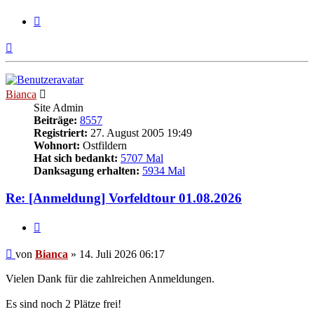
Zitieren
Nach
oben
Bianca
Site Admin
Beiträge:
8557
Registriert:
27. August 2005 19:49
Wohnort:
Ostfildern
Hat sich bedankt:
5707 Mal
Danksagung erhalten:
5934 Mal
Re: [Anmeldung] Vorfeldtour 01.08.2026
Zitieren
Beitrag
von
Bianca
»
14. Juli 2026 06:17
Vielen Dank für die zahlreichen Anmeldungen.
Es sind noch 2 Plätze frei!