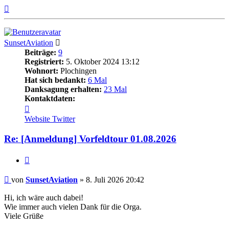
Nach
oben
SunsetAviation
Beiträge:
9
Registriert:
5. Oktober 2024 13:12
Wohnort:
Plochingen
Hat sich bedankt:
6 Mal
Danksagung erhalten:
23 Mal
Kontaktdaten:
Kontaktdaten
von
Website
Twitter
SunsetAviation
Re: [Anmeldung] Vorfeldtour 01.08.2026
Zitieren
Beitrag
von
SunsetAviation
»
8. Juli 2026 20:42
Hi, ich wäre auch dabei!
Wie immer auch vielen Dank für die Orga.
Viele Grüße