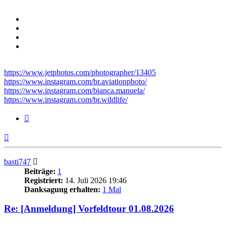
https://www.jetphotos.com/photographer/13405
https://www.instagram.com/br.aviationphoto/
https://www.instagram.com/bianca.manuela/
https://www.instagram.com/br.wildlife/
Zitieren
Nach
oben
basti747
Beiträge:
1
Registriert:
14. Juli 2026 19:46
Danksagung erhalten:
1 Mal
Re: [Anmeldung] Vorfeldtour 01.08.2026