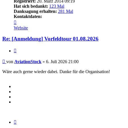
Registriert:
20. März 2014 09:19
Hat sich bedankt:
123 Mal
Danksagung erhalten:
281 Mal
Kontaktdaten:
Kontaktdaten
von
Website
AviationStock
Re: [Anmeldung] Vorfeldtour 01.08.2026
Zitieren
Beitrag
von
AviationStock
»
6. Juli 2026 21:00
Wäre auch gerne wieder dabei. Danke für die Organisation!
Zitieren