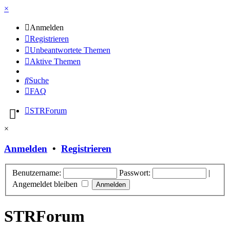
×
Anmelden
Registrieren
Unbeantwortete Themen
Aktive Themen
Suche
FAQ
STRForum
×
Anmelden
•
Registrieren
Benutzername:
Passwort:
|
Angemeldet bleiben
STRForum