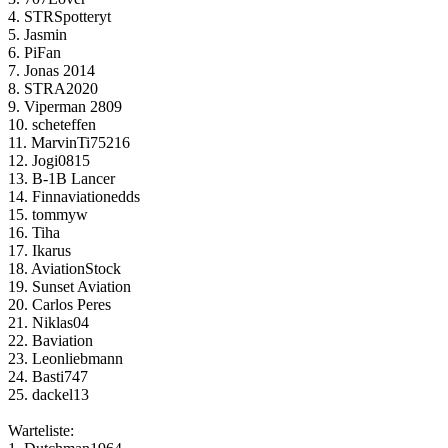
4. STRSpotteryt
5. Jasmin
6. PiFan
7. Jonas 2014
8. STRA2020
9. Viperman 2809
10. scheteffen
11. MarvinTi75216
12. Jogi0815
13. B-1B Lancer
14. Finnaviationedds
15. tommyw
16. Tiha
17. Ikarus
18. AviationStock
19. Sunset Aviation
20. Carlos Peres
21. Niklas04
22. Baviation
23. Leonliebmann
24. Basti747
25. dackel13
Warteliste: