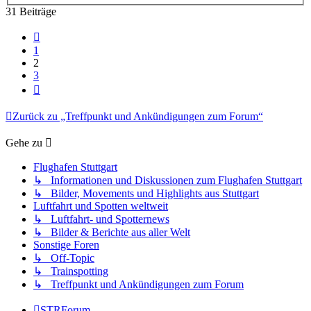
31 Beiträge
Vorherige
1
2
3
Nächste
Zurück zu „Treffpunkt und Ankündigungen zum Forum“
Gehe zu
Flughafen Stuttgart
↳ Informationen und Diskussionen zum Flughafen Stuttgart
↳ Bilder, Movements und Highlights aus Stuttgart
Luftfahrt und Spotten weltweit
↳ Luftfahrt- und Spotternews
↳ Bilder & Berichte aus aller Welt
Sonstige Foren
↳ Off-Topic
↳ Trainspotting
↳ Treffpunkt und Ankündigungen zum Forum
STRForum