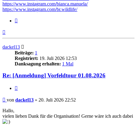
https://www.instagram.com/bianca.manuela/
https://www.instagram.com/br.wildlife/
Zitieren
Nach
oben
dackel13
Beiträge:
1
Registriert:
19. Juli 2026 12:53
Danksagung erhalten:
1 Mal
Re: [Anmeldung] Vorfeldtour 01.08.2026
Zitieren
Beitrag
von
dackel13
»
20. Juli 2026 22:52
Hallo,
vielen lieben Dank für die Organisation! Gerne wäre ich auch dabei