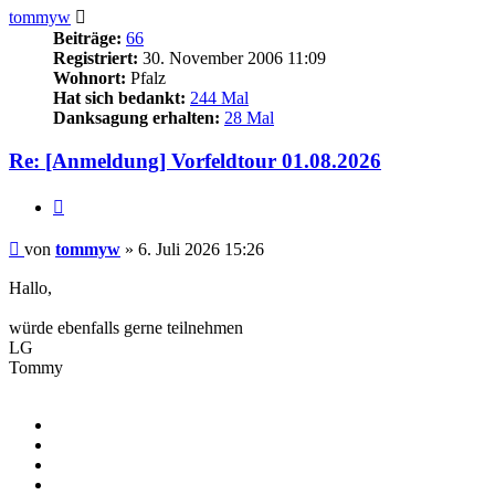
tommyw
Beiträge:
66
Registriert:
30. November 2006 11:09
Wohnort:
Pfalz
Hat sich bedankt:
244 Mal
Danksagung erhalten:
28 Mal
Re: [Anmeldung] Vorfeldtour 01.08.2026
Zitieren
Beitrag
von
tommyw
»
6. Juli 2026 15:26
Hallo,
würde ebenfalls gerne teilnehmen
LG
Tommy