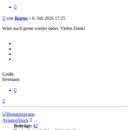
Zitieren
Beitrag
von
Ikarus
»
6. Juli 2026 17:25
Wäre auch gerne wieder dabei. Vielen Dank!
Grüße
Hermann
Zitieren
Nach
oben
AviationStock
Beiträge:
42