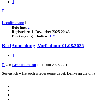
Zitieren
Nach
oben
Leonliebmann
Beiträge:
2
Registriert:
1. Dezember 2025 20:48
Danksagung erhalten:
1 Mal
Re: [Anmeldung] Vorfeldtour 01.08.2026
Zitieren
Beitrag
von
Leonliebmann
»
11. Juli 2026 22:11
Servus,ich wäre auch wieder gerne dabei. Danke an die orga