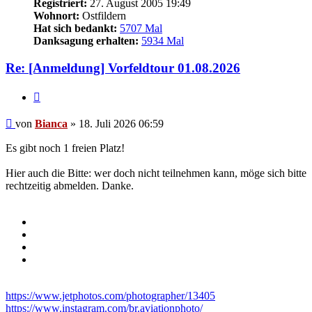
Registriert:
27. August 2005 19:49
Wohnort:
Ostfildern
Hat sich bedankt:
5707 Mal
Danksagung erhalten:
5934 Mal
Re: [Anmeldung] Vorfeldtour 01.08.2026
Zitieren
Beitrag
von
Bianca
»
18. Juli 2026 06:59
Es gibt noch 1 freien Platz!
Hier auch die Bitte: wer doch nicht teilnehmen kann, möge sich bitte
rechtzeitig abmelden. Danke.
https://www.jetphotos.com/photographer/13405
https://www.instagram.com/br.aviationphoto/