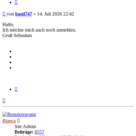
Zitieren
Beitrag
von
basti747
»
14. Juli 2026 22:42
Hallo,
Ich möchte mich auch noch anmelden.
Gruß Sebastian
Zitieren
Nach
oben
Bianca
Site Admin
Beiträge:
8557