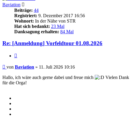
Baviation
Beiträge:
44
Registriert:
9. Dezember 2017 16:56
Wohnort:
In der Nähe von STR
Hat sich bedankt:
23 Mal
Danksagung erhalten:
84 Mal
Re: [Anmeldung] Vorfeldtour 01.08.2026
Zitieren
Beitrag
von
Baviation
»
11. Juli 2026 10:16
Hallo, ich wäre auch gerne dabei und freue mich
Vielen Dank
für die Orga!