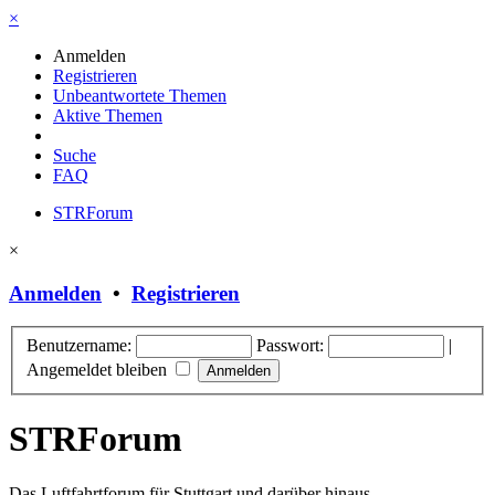
×
Anmelden
Registrieren
Unbeantwortete Themen
Aktive Themen
Suche
FAQ
STRForum
×
Anmelden
•
Registrieren
Benutzername:
Passwort:
|
Angemeldet bleiben
STRForum
Das Luftfahrtforum für Stuttgart und darüber hinaus.