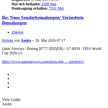
Hat sich bedankt:
4389 Mal
Danksagung erhalten:
7201 Mal
Re: Neue Sonderbemalungen/ Veränderte
Bemalungen
Zitieren
Beitrag
von
Andre
»
26. Mai 2026 07:17
Qatar Airways / Boeing B777-3DZ(ER) / A7-BEH / FIFA World
Cup 2026 c/s
https://www.qatarairways.com/press-rele ... xperience/
Viele Grüße
Andre