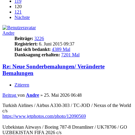
119
120
121
Nächste
Andre
Beiträge:
3226
Registriert:
6. Juni 2015 09:37
Hat sich bedankt:
4389 Mal
Danksagung erhalten:
7201 Mal
Re: Neue Sonderbemalungen/ Veränderte
Bemalungen
Zitieren
Beitrag
von
Andre
»
25. Mai 2026 06:48
Turkish Airlines / Airbus A330-303 / TC-JOD / Nexus of the World
c/s
https://www.jetphotos.com/photo/12090569
Uzbekistan Airways / Boeing 787-8 Dreamliner / UK78706 / GO
UZBEKISTAN FIFA 2026 c/s