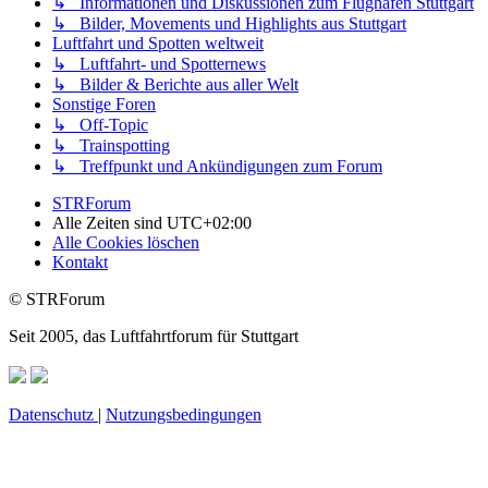
↳ Informationen und Diskussionen zum Flughafen Stuttgart
↳ Bilder, Movements und Highlights aus Stuttgart
Luftfahrt und Spotten weltweit
↳ Luftfahrt- und Spotternews
↳ Bilder & Berichte aus aller Welt
Sonstige Foren
↳ Off-Topic
↳ Trainspotting
↳ Treffpunkt und Ankündigungen zum Forum
STRForum
Alle Zeiten sind
UTC+02:00
Alle Cookies löschen
Kontakt
© STRForum
Seit 2005, das Luftfahrtforum für Stuttgart
Datenschutz
|
Nutzungsbedingungen