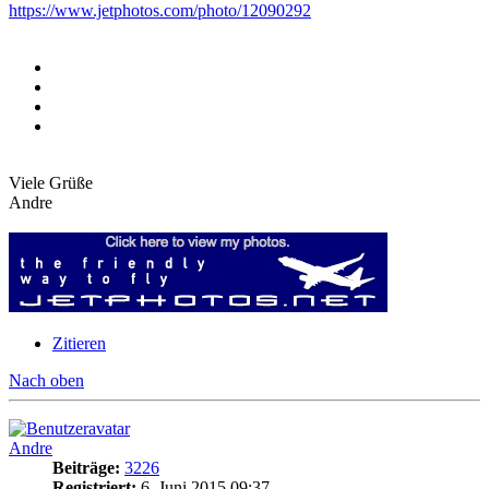
https://www.jetphotos.com/photo/12090292
Viele Grüße
Andre
Zitieren
Nach oben
Andre
Beiträge:
3226
Registriert:
6. Juni 2015 09:37