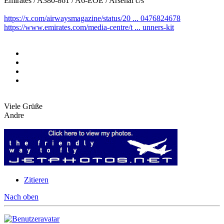
Emirates / A380-861 / A6-EOE / Arsenal c/s
https://x.com/airwaysmagazine/status/20 ... 0476824678
https://www.emirates.com/media-centre/t ... unners-kit
Viele Grüße
Andre
Zitieren
Nach oben