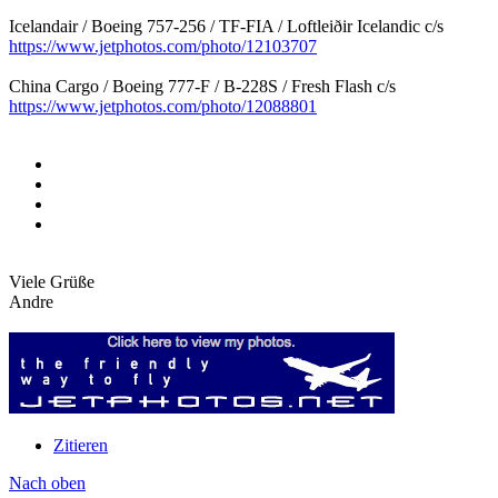
Icelandair / Boeing 757-256 / TF-FIA / Loftleiðir Icelandic c/s
https://www.jetphotos.com/photo/12103707
China Cargo / Boeing 777-F / B-228S / Fresh Flash c/s
https://www.jetphotos.com/photo/12088801
Viele Grüße
Andre
Zitieren
Nach oben