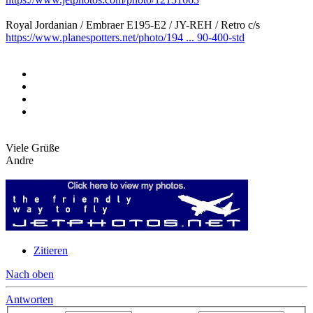
Royal Jordanian / Embraer E195-E2 / JY-REH / Retro c/s
https://www.planespotters.net/photo/194 ... 90-400-std
Viele Grüße
Andre
Zitieren
Nach oben
Antworten