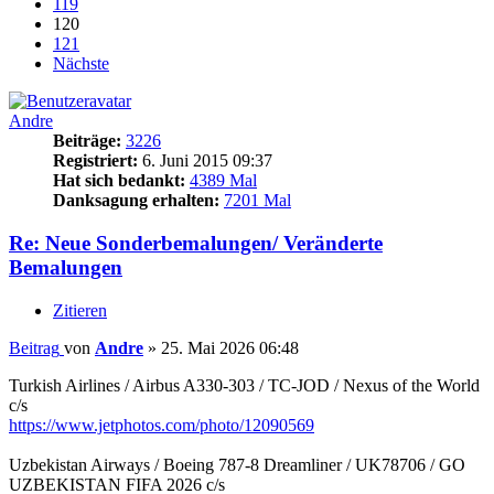
119
120
121
Nächste
Andre
Beiträge:
3226
Registriert:
6. Juni 2015 09:37
Hat sich bedankt:
4389 Mal
Danksagung erhalten:
7201 Mal
Re: Neue Sonderbemalungen/ Veränderte
Bemalungen
Zitieren
Beitrag
von
Andre
»
25. Mai 2026 06:48
Turkish Airlines / Airbus A330-303 / TC-JOD / Nexus of the World
c/s
https://www.jetphotos.com/photo/12090569
Uzbekistan Airways / Boeing 787-8 Dreamliner / UK78706 / GO
UZBEKISTAN FIFA 2026 c/s