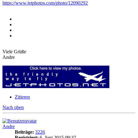
https://www.jetphotos.com/photo/12090292
Viele Grüße
Andre
Zitieren
Nach oben
Andre
Beiträge:
3226
Registriert:
6. Juni 2015 09:37