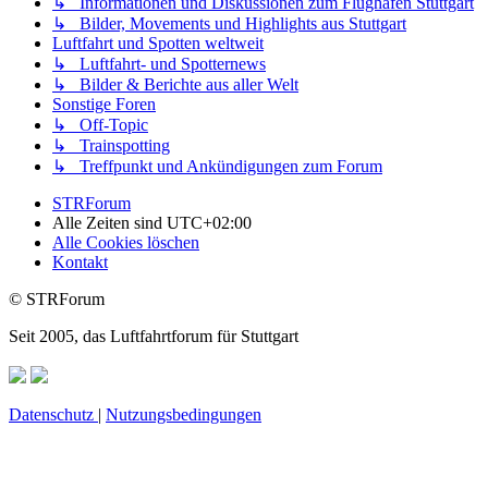
↳ Informationen und Diskussionen zum Flughafen Stuttgart
↳ Bilder, Movements und Highlights aus Stuttgart
Luftfahrt und Spotten weltweit
↳ Luftfahrt- und Spotternews
↳ Bilder & Berichte aus aller Welt
Sonstige Foren
↳ Off-Topic
↳ Trainspotting
↳ Treffpunkt und Ankündigungen zum Forum
STRForum
Alle Zeiten sind
UTC+02:00
Alle Cookies löschen
Kontakt
© STRForum
Seit 2005, das Luftfahrtforum für Stuttgart
Datenschutz
|
Nutzungsbedingungen