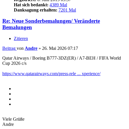
Hat sich bedankt:
4389 Mal
Danksagung erhalten:
7201 Mal
Re: Neue Sonderbemalungen/ Veränderte
Bemalungen
Zitieren
Beitrag
von
Andre
»
26. Mai 2026 07:17
Qatar Airways / Boeing B777-3DZ(ER) / A7-BEH / FIFA World
Cup 2026 c/s
https://www.qatarairways.com/press-rele ... xperience/
Viele Grüße
Andre