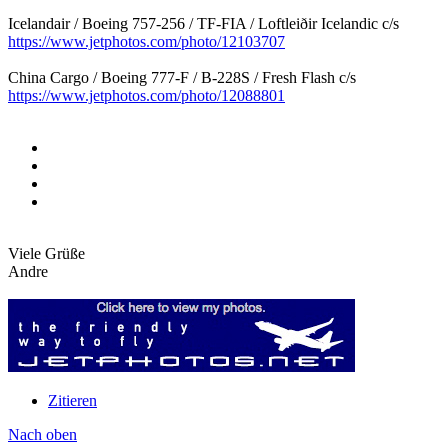
Icelandair / Boeing 757-256 / TF-FIA / Loftleiðir Icelandic c/s
https://www.jetphotos.com/photo/12103707
China Cargo / Boeing 777-F / B-228S / Fresh Flash c/s
https://www.jetphotos.com/photo/12088801
Viele Grüße
Andre
Zitieren
Nach oben