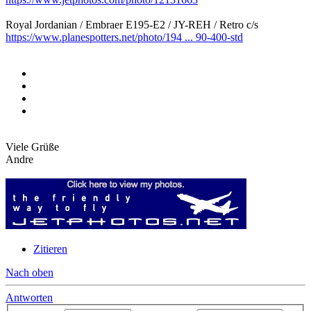
Royal Jordanian / Embraer E195-E2 / JY-REH / Retro c/s
https://www.planespotters.net/photo/194 ... 90-400-std
Viele Grüße
Andre
Zitieren
Nach oben
Antworten