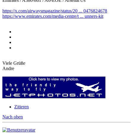
Emirates / A380-861 / A6-EOE / Arsenal c/s
https://x.com/airwaysmagazine/status/20 ... 0476824678
https://www.emirates.com/media-centre/t ... unners-kit
Viele Grüße
Andre
Zitieren
Nach oben