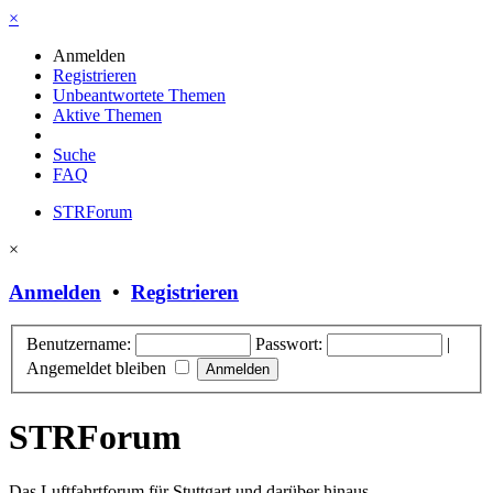
×
Anmelden
Registrieren
Unbeantwortete Themen
Aktive Themen
Suche
FAQ
STRForum
×
Anmelden
•
Registrieren
Benutzername:
Passwort:
|
Angemeldet bleiben
STRForum
Das Luftfahrtforum für Stuttgart und darüber hinaus.