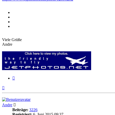
Viele Grüße
Andre
Zitieren
Nach
oben
Andre
Beiträge:
3226
Registriert:
6. Juni 2015 09:37