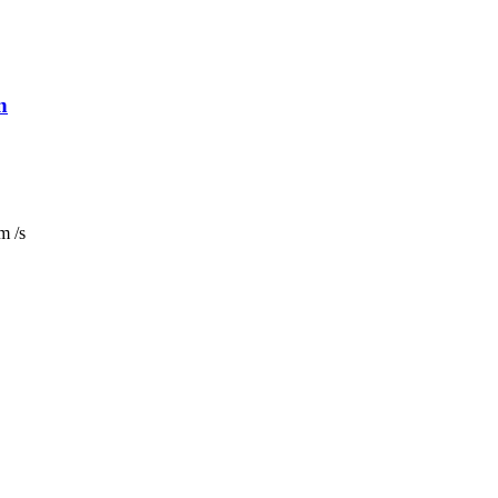
n
m /s