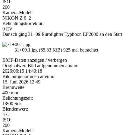
ISO:
200
Kamera-Modell:
NIKON Z 6_2
Belichtungskorrektur:
0 EV
Danach ging 31+09 Eurofighter Typhoon EF2000 an den Start
31+09.1.jpg (65.83 KiB) 925 mal betrachtet
EXIF-Daten
anzeigen / verbergen
Originalwert Bild aufgenommen am/um:
2026:06:15 14:49:18
Bild aufgenommen am/um:
15. Juni 2026 12:49
Brennweite:
400 mm
Belichtungszeit:
1/800 Sek
Blendenwert:
f/7.1
ISO:
200
Kamera-Modell: