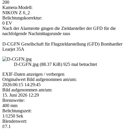
200
Kamera-Modell:
NIKON Z 6_2
Belichtungskorrektur:
0 EV
Nach der Alarmrotte gingen die Zieldarsteller der GFD für die
nachfolgende Nachmittagsrunde raus
D-CGFN Gesellschaft für Flugzieldarstellung (GFD) Bombardier
Learjet 35A
D-CGFN.jpg (88.37 KiB) 925 mal betrachtet
EXIF-Daten
anzeigen / verbergen
Originalwert Bild aufgenommen am/um:
2026:06:15 14:29:45
Bild aufgenommen am/um:
15. Juni 2026 12:29
Brennweite:
400 mm
Belichtungszeit:
1/1250 Sek
Blendenwert:
f/7.1