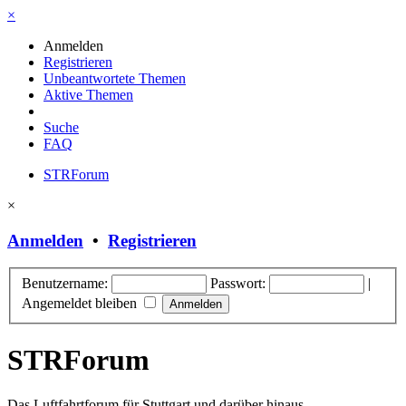
×
Anmelden
Registrieren
Unbeantwortete Themen
Aktive Themen
Suche
FAQ
STRForum
×
Anmelden
•
Registrieren
Benutzername:
Passwort:
|
Angemeldet bleiben
STRForum
Das Luftfahrtforum für Stuttgart und darüber hinaus.