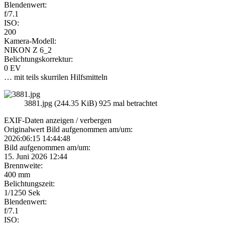
Blendenwert:
f/7.1
ISO:
200
Kamera-Modell:
NIKON Z 6_2
Belichtungskorrektur:
0 EV
… mit teils skurrilen Hilfsmitteln
3881.jpg (244.35 KiB) 925 mal betrachtet
EXIF-Daten
anzeigen / verbergen
Originalwert Bild aufgenommen am/um:
2026:06:15 14:44:48
Bild aufgenommen am/um:
15. Juni 2026 12:44
Brennweite:
400 mm
Belichtungszeit:
1/1250 Sek
Blendenwert:
f/7.1
ISO: