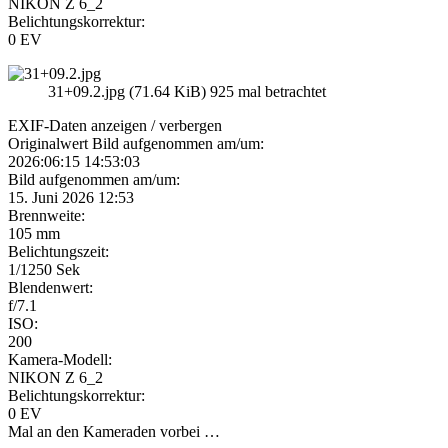
NIKON Z 6_2
Belichtungskorrektur:
0 EV
31+09.2.jpg (71.64 KiB) 925 mal betrachtet
EXIF-Daten
anzeigen / verbergen
Originalwert Bild aufgenommen am/um:
2026:06:15 14:53:03
Bild aufgenommen am/um:
15. Juni 2026 12:53
Brennweite:
105 mm
Belichtungszeit:
1/1250 Sek
Blendenwert:
f/7.1
ISO:
200
Kamera-Modell:
NIKON Z 6_2
Belichtungskorrektur:
0 EV
Mal an den Kameraden vorbei …