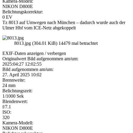
Kamera-Modell:
NIKON D800E
Belichtungskorrektur:
0 EV
Tz 8013 auf Umwegen nach München – dadurch wurde auch der
Ulmer Hbf vom ICE-Netz abgekoppelt
8013.jpg (304.01 KiB) 14479 mal betrachtet
EXIF-Daten
anzeigen / verbergen
Originalwert Bild aufgenommen am/um:
2025:04:27 12:02:55
Bild aufgenommen am/um:
27. April 2025 10:02
Brennweite:
24 mm
Belichtungszeit:
1/1000 Sek
Blendenwert:
f/7.1
ISO:
320
Kamera-Modell:
NIKON D800E