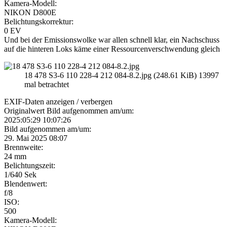
Kamera-Modell:
NIKON D800E
Belichtungskorrektur:
0 EV
Und bei der Emissionswolke war allen schnell klar, ein Nachschuss
auf die hinteren Loks käme einer Ressourcenverschwendung gleich
18 478 S3-6 110 228-4 212 084-8.2.jpg (248.61 KiB) 13997
mal betrachtet
EXIF-Daten
anzeigen / verbergen
Originalwert Bild aufgenommen am/um:
2025:05:29 10:07:26
Bild aufgenommen am/um:
29. Mai 2025 08:07
Brennweite:
24 mm
Belichtungszeit:
1/640 Sek
Blendenwert:
f/8
ISO:
500
Kamera-Modell: