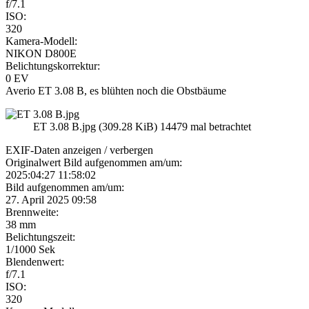
f/7.1
ISO:
320
Kamera-Modell:
NIKON D800E
Belichtungskorrektur:
0 EV
Averio ET 3.08 B, es blühten noch die Obstbäume
ET 3.08 B.jpg (309.28 KiB) 14479 mal betrachtet
EXIF-Daten
anzeigen / verbergen
Originalwert Bild aufgenommen am/um:
2025:04:27 11:58:02
Bild aufgenommen am/um:
27. April 2025 09:58
Brennweite:
38 mm
Belichtungszeit:
1/1000 Sek
Blendenwert:
f/7.1
ISO:
320