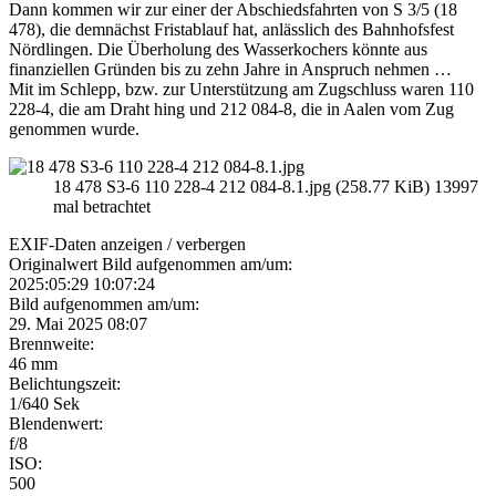
Dann kommen wir zur einer der Abschiedsfahrten von S 3/5 (18
478), die demnächst Fristablauf hat, anlässlich des Bahnhofsfest
Nördlingen. Die Überholung des Wasserkochers könnte aus
finanziellen Gründen bis zu zehn Jahre in Anspruch nehmen …
Mit im Schlepp, bzw. zur Unterstützung am Zugschluss waren 110
228-4, die am Draht hing und 212 084-8, die in Aalen vom Zug
genommen wurde.
18 478 S3-6 110 228-4 212 084-8.1.jpg (258.77 KiB) 13997
mal betrachtet
EXIF-Daten
anzeigen / verbergen
Originalwert Bild aufgenommen am/um:
2025:05:29 10:07:24
Bild aufgenommen am/um:
29. Mai 2025 08:07
Brennweite:
46 mm
Belichtungszeit:
1/640 Sek
Blendenwert:
f/8
ISO:
500