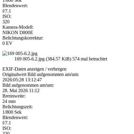
1/800 Sek
Blendenwert:
f/7.1
ISO:
320
Kamera-Modell:
NIKON D800E
Belichtungskorrektur:
0 EV
169 005-6.2.jpg (384.57 KiB) 574 mal betrachtet
EXIF-Daten
anzeigen / verbergen
Originalwert Bild aufgenommen am/um:
2026:05:28 13:12:47
Bild aufgenommen am/um:
28. Mai 2026 11:12
Brennweite:
24 mm
Belichtungszeit:
1/800 Sek
Blendenwert:
f/7.1
ISO:
320