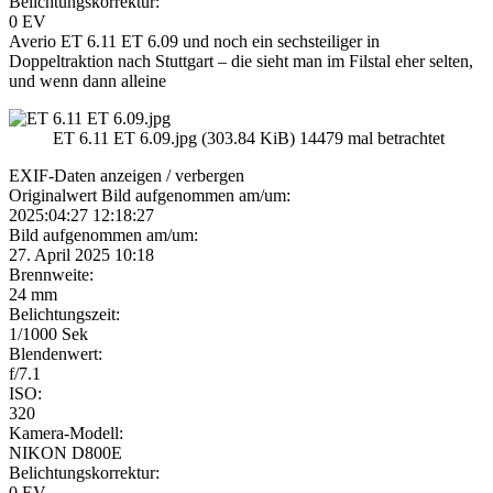
Belichtungskorrektur:
0 EV
Averio ET 6.11 ET 6.09 und noch ein sechsteiliger in
Doppeltraktion nach Stuttgart – die sieht man im Filstal eher selten,
und wenn dann alleine
ET 6.11 ET 6.09.jpg (303.84 KiB) 14479 mal betrachtet
EXIF-Daten
anzeigen / verbergen
Originalwert Bild aufgenommen am/um:
2025:04:27 12:18:27
Bild aufgenommen am/um:
27. April 2025 10:18
Brennweite:
24 mm
Belichtungszeit:
1/1000 Sek
Blendenwert:
f/7.1
ISO:
320
Kamera-Modell:
NIKON D800E
Belichtungskorrektur:
0 EV