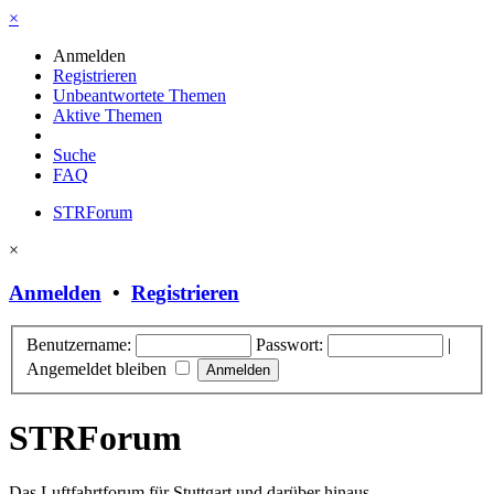
×
Anmelden
Registrieren
Unbeantwortete Themen
Aktive Themen
Suche
FAQ
STRForum
×
Anmelden
•
Registrieren
Benutzername:
Passwort:
|
Angemeldet bleiben
STRForum
Das Luftfahrtforum für Stuttgart und darüber hinaus.