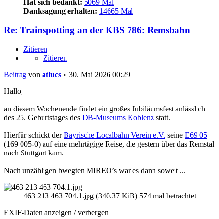
Hat sich bedankt:
5069 Mal
Danksagung erhalten:
14665 Mal
Re: Trainspotting an der KBS 786: Remsbahn
Zitieren
Zitieren
Beitrag
von
atlucs
»
30. Mai 2026 00:29
Hallo,
an diesem Wochenende findet ein großes Jubiläumsfest anlässlich
des 25. Geburtstages des
DB-Museums Koblenz
statt.
Hierfür schickt der
Bayrische Localbahn Verein e.V.
seine
E69 05
(169 005-0) auf eine mehrtägige Reise, die gestern über das Remstal
nach Stuttgart kam.
Nach unzähligen bwegten MIREO’s war es dann soweit ...
463 213 463 704.1.jpg (340.37 KiB) 574 mal betrachtet
EXIF-Daten
anzeigen / verbergen