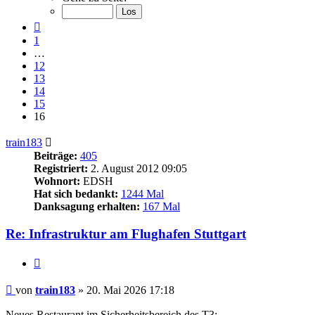
von
16
Vorherige
1
…
12
13
14
15
16
train183
Beiträge:
405
Registriert:
2. August 2012 09:05
Wohnort:
EDSH
Hat sich bedankt:
1244 Mal
Danksagung erhalten:
167 Mal
Re: Infrastruktur am Flughafen Stuttgart
Zitieren
Beitrag
von
train183
»
20. Mai 2026 17:18
Neues Restaurant im Sicherheitsbereich des T3: