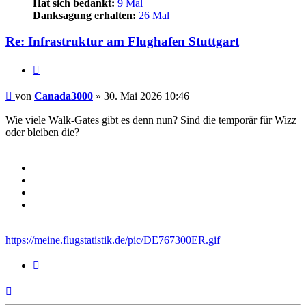
Hat sich bedankt:
9 Mal
Danksagung erhalten:
26 Mal
Re: Infrastruktur am Flughafen Stuttgart
Zitieren
Beitrag
von
Canada3000
»
30. Mai 2026 10:46
Wie viele Walk-Gates gibt es denn nun? Sind die temporär für Wizz
oder bleiben die?
https://meine.flugstatistik.de/pic/DE767300ER.gif
Zitieren
Nach
oben