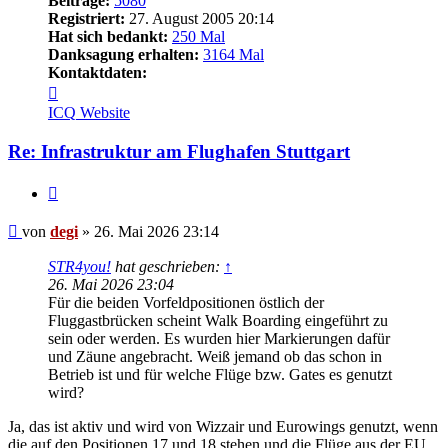
Beiträge:
5080
Registriert:
27. August 2005 20:14
Hat sich bedankt:
250 Mal
Danksagung erhalten:
3164 Mal
Kontaktdaten:
Kontaktdaten
von
ICQ
Website
degi
Re: Infrastruktur am Flughafen Stuttgart
Zitieren
Beitrag
von
degi
»
26. Mai 2026 23:14
STR4you!
hat geschrieben:
↑
26. Mai 2026 23:04
Für die beiden Vorfeldpositionen östlich der
Fluggastbrücken scheint Walk Boarding eingeführt zu
sein oder werden. Es wurden hier Markierungen dafür
und Zäune angebracht. Weiß jemand ob das schon in
Betrieb ist und für welche Flüge bzw. Gates es genutzt
wird?
Ja, das ist aktiv und wird von Wizzair und Eurowings genutzt, wenn
die auf den Positionen 17 und 18 stehen und die Flüge aus der EU