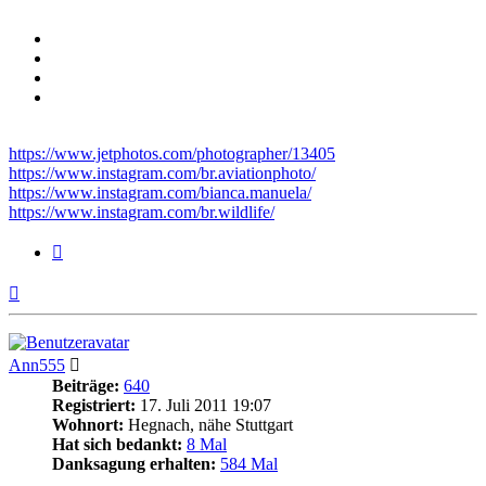
https://www.jetphotos.com/photographer/13405
https://www.instagram.com/br.aviationphoto/
https://www.instagram.com/bianca.manuela/
https://www.instagram.com/br.wildlife/
Zitieren
Nach
oben
Ann555
Beiträge:
640
Registriert:
17. Juli 2011 19:07
Wohnort:
Hegnach, nähe Stuttgart
Hat sich bedankt:
8 Mal
Danksagung erhalten:
584 Mal