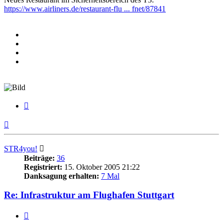
https://www.airliners.de/restaurant-flu ... fnet/87841
Zitieren
Nach
oben
STR4you!
Beiträge:
36
Registriert:
15. Oktober 2005 21:22
Danksagung erhalten:
7 Mal
Re: Infrastruktur am Flughafen Stuttgart
Zitieren