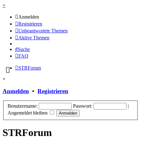
×
Anmelden
Registrieren
Unbeantwortete Themen
Aktive Themen
Suche
FAQ
STRForum
×
Anmelden
•
Registrieren
Benutzername:
Passwort:
|
Angemeldet bleiben
STRForum