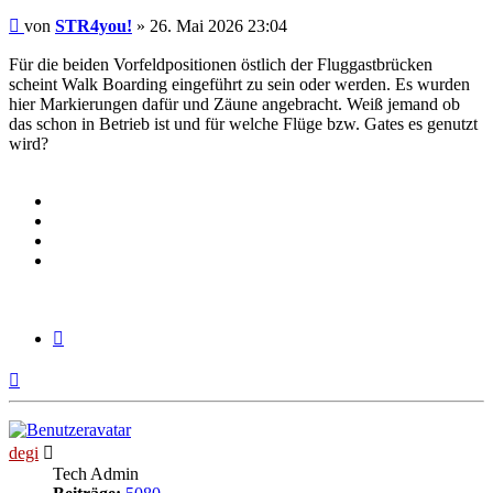
Beitrag
von
STR4you!
»
26. Mai 2026 23:04
Für die beiden Vorfeldpositionen östlich der Fluggastbrücken
scheint Walk Boarding eingeführt zu sein oder werden. Es wurden
hier Markierungen dafür und Zäune angebracht. Weiß jemand ob
das schon in Betrieb ist und für welche Flüge bzw. Gates es genutzt
wird?
Zitieren
Nach
oben
degi
Tech Admin