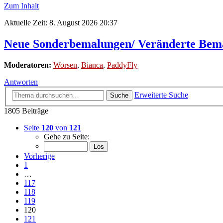
Zum Inhalt
Aktuelle Zeit: 8. August 2026 20:37
Neue Sonderbemalungen/ Veränderte Bem
Moderatoren:
Worsen
,
Bianca
,
PaddyFly
Antworten
Erweiterte Suche
Suche
1805 Beiträge
Seite
120
von
121
Gehe zu Seite:
Vorherige
1
…
117
118
119
120
121