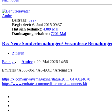
Nach oben
Andre
Beiträge:
3227
Registriert:
6. Juni 2015 09:37
Hat sich bedankt:
4389 Mal
Danksagung erhalten:
7201 Mal
Re: Neue Sonderbemalungen/ Veränderte Bemalunge
Zitieren
Beitrag
von
Andre
»
29. Mai 2026 14:56
Emirates / A380-861 / A6-EOE / Arsenal c/s
https://x.com/airwaysmagazine/status/20 ... 0476824678
https://www.emirates.com/media-centre/t ... unners-kit