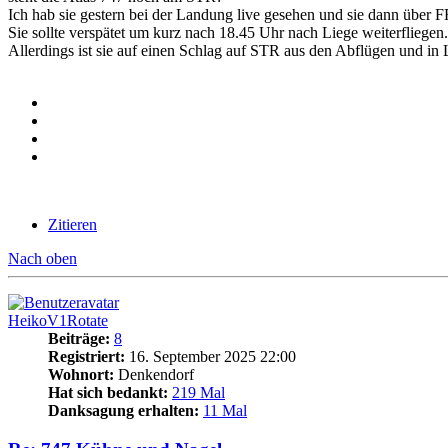
Ich hab sie gestern bei der Landung live gesehen und sie dann über F
Sie sollte verspätet um kurz nach 18.45 Uhr nach Liege weiterfliegen.
Allerdings ist sie auf einen Schlag auf STR aus den Abflügen und in
Zitieren
Nach oben
HeikoV1Rotate
Beiträge:
8
Registriert:
16. September 2025 22:00
Wohnort:
Denkendorf
Hat sich bedankt:
219 Mal
Danksagung erhalten:
11 Mal