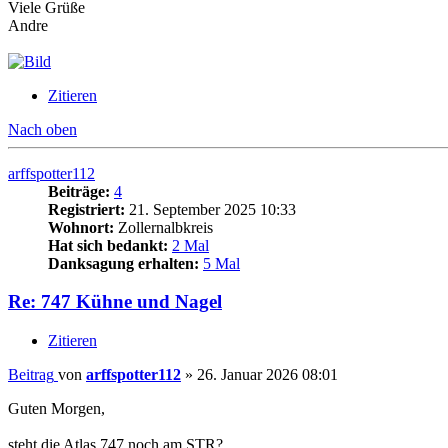
Viele Grüße
Andre
Zitieren
Nach oben
arffspotter112
Beiträge:
4
Registriert:
21. September 2025 10:33
Wohnort:
Zollernalbkreis
Hat sich bedankt:
2 Mal
Danksagung erhalten:
5 Mal
Re: 747 Kühne und Nagel
Zitieren
Beitrag
von
arffspotter112
»
26. Januar 2026 08:01
Guten Morgen,
steht die Atlas 747 noch am STR?