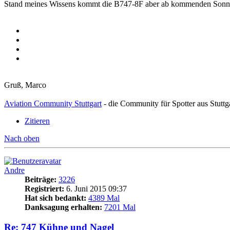
Stand meines Wissens kommt die B747-8F aber ab kommenden Sonnta
Gruß, Marco
Aviation Community Stuttgart
- die Community für Spotter aus Stuttg
Zitieren
Nach oben
Andre
Beiträge:
3226
Registriert:
6. Juni 2015 09:37
Hat sich bedankt:
4389 Mal
Danksagung erhalten:
7201 Mal
Re: 747 Kühne und Nagel