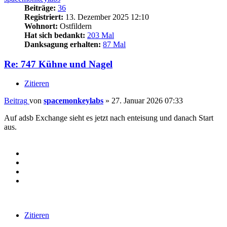
Beiträge:
36
Registriert:
13. Dezember 2025 12:10
Wohnort:
Ostfildern
Hat sich bedankt:
203 Mal
Danksagung erhalten:
87 Mal
Re: 747 Kühne und Nagel
Zitieren
Beitrag
von
spacemonkeylabs
»
27. Januar 2026 07:33
Auf adsb Exchange sieht es jetzt nach enteisung und danach Start
aus.
Zitieren