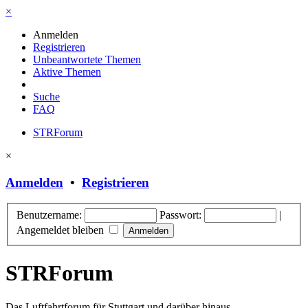
×
Anmelden
Registrieren
Unbeantwortete Themen
Aktive Themen
Suche
FAQ
STRForum
×
Anmelden
•
Registrieren
Benutzername:
Passwort:
|
Angemeldet bleiben
STRForum
Das Luftfahrtforum für Stuttgart und darüber hinaus.