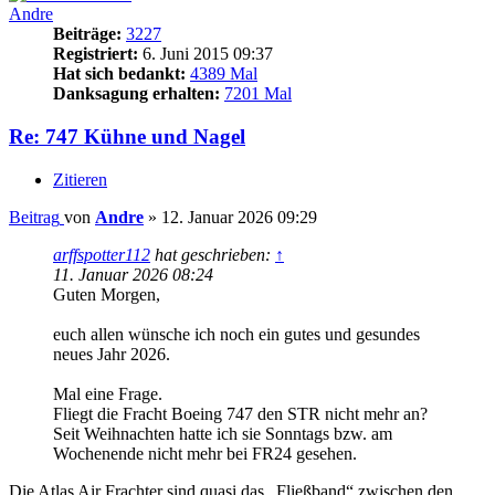
Andre
Beiträge:
3227
Registriert:
6. Juni 2015 09:37
Hat sich bedankt:
4389 Mal
Danksagung erhalten:
7201 Mal
Re: 747 Kühne und Nagel
Zitieren
Beitrag
von
Andre
»
12. Januar 2026 09:29
arffspotter112
hat geschrieben:
↑
11. Januar 2026 08:24
Guten Morgen,
euch allen wünsche ich noch ein gutes und gesundes
neues Jahr 2026.
Mal eine Frage.
Fliegt die Fracht Boeing 747 den STR nicht mehr an?
Seit Weihnachten hatte ich sie Sonntags bzw. am
Wochenende nicht mehr bei FR24 gesehen.
Die Atlas Air Frachter sind quasi das „Fließband“ zwischen den