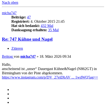
Nach oben
micha747
Beiträge:
47
Registriert:
4. Oktober 2015 21:45
Hat sich bedankt:
432 Mal
Danksagung erhalten:
35 Mal
Re: 747 Kühne und Nagel
Zitieren
Beitrag
von
micha747
»
18. März 2026 09:34
Hallo,
anscheinend ist „unser“ Dauergast Kühne&Nagel (N862GT) in
Birmingham von der Piste abgekommen.
https://www.instagram.com/p/DV_27eiDbAV ... 1wdWQ5ag==