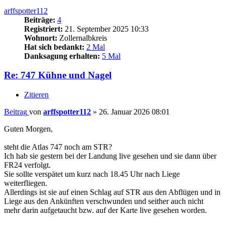
arffspotter112
Beiträge:
4
Registriert:
21. September 2025 10:33
Wohnort:
Zollernalbkreis
Hat sich bedankt:
2 Mal
Danksagung erhalten:
5 Mal
Re: 747 Kühne und Nagel
Zitieren
Beitrag
von
arffspotter112
»
26. Januar 2026 08:01
Guten Morgen,
steht die Atlas 747 noch am STR?
Ich hab sie gestern bei der Landung live gesehen und sie dann über
FR24 verfolgt.
Sie sollte verspätet um kurz nach 18.45 Uhr nach Liege
weiterfliegen.
Allerdings ist sie auf einen Schlag auf STR aus den Abflügen und in
Liege aus den Ankünften verschwunden und seither auch nicht
mehr darin aufgetaucht bzw. auf der Karte live gesehen worden.