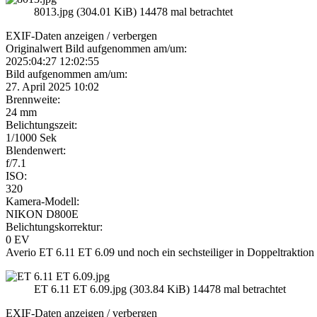
8013.jpg (304.01 KiB) 14478 mal betrachtet
EXIF-Daten
anzeigen / verbergen
Originalwert Bild aufgenommen am/um:
2025:04:27 12:02:55
Bild aufgenommen am/um:
27. April 2025 10:02
Brennweite:
24 mm
Belichtungszeit:
1/1000 Sek
Blendenwert:
f/7.1
ISO:
320
Kamera-Modell:
NIKON D800E
Belichtungskorrektur:
0 EV
Averio ET 6.11 ET 6.09 und noch ein sechsteiliger in Doppeltraktion n
ET 6.11 ET 6.09.jpg (303.84 KiB) 14478 mal betrachtet
EXIF-Daten
anzeigen / verbergen