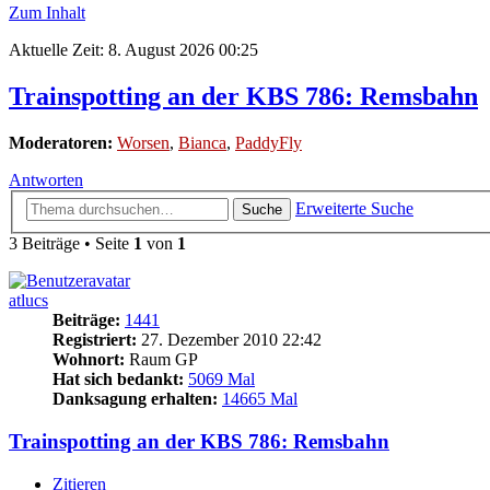
Zum Inhalt
Aktuelle Zeit: 8. August 2026 00:25
Trainspotting an der KBS 786: Remsbahn
Moderatoren:
Worsen
,
Bianca
,
PaddyFly
Antworten
Erweiterte Suche
Suche
3 Beiträge • Seite
1
von
1
atlucs
Beiträge:
1441
Registriert:
27. Dezember 2010 22:42
Wohnort:
Raum GP
Hat sich bedankt:
5069 Mal
Danksagung erhalten:
14665 Mal
Trainspotting an der KBS 786: Remsbahn
Zitieren