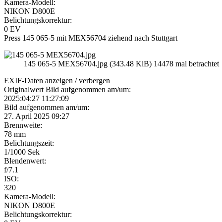
Kamera-Modell:
NIKON D800E
Belichtungskorrektur:
0 EV
Press 145 065-5 mit MEX56704 ziehend nach Stuttgart
145 065-5 MEX56704.jpg (343.48 KiB) 14478 mal betrachtet
EXIF-Daten
anzeigen / verbergen
Originalwert Bild aufgenommen am/um:
2025:04:27 11:27:09
Bild aufgenommen am/um:
27. April 2025 09:27
Brennweite:
78 mm
Belichtungszeit:
1/1000 Sek
Blendenwert:
f/7.1
ISO:
320
Kamera-Modell:
NIKON D800E
Belichtungskorrektur: