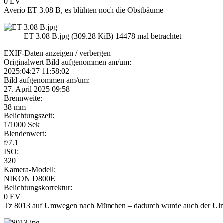
0 EV
Averio ET 3.08 B, es blühten noch die Obstbäume
ET 3.08 B.jpg (309.28 KiB) 14478 mal betrachtet
EXIF-Daten
anzeigen / verbergen
Originalwert Bild aufgenommen am/um:
2025:04:27 11:58:02
Bild aufgenommen am/um:
27. April 2025 09:58
Brennweite:
38 mm
Belichtungszeit:
1/1000 Sek
Blendenwert:
f/7.1
ISO:
320
Kamera-Modell:
NIKON D800E
Belichtungskorrektur:
0 EV
Tz 8013 auf Umwegen nach München – dadurch wurde auch der Ul