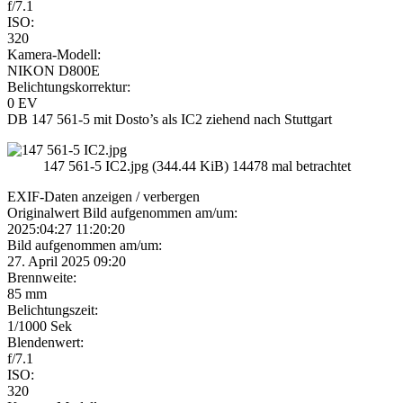
f/7.1
ISO:
320
Kamera-Modell:
NIKON D800E
Belichtungskorrektur:
0 EV
DB 147 561-5 mit Dosto’s als IC2 ziehend nach Stuttgart
147 561-5 IC2.jpg (344.44 KiB) 14478 mal betrachtet
EXIF-Daten
anzeigen / verbergen
Originalwert Bild aufgenommen am/um:
2025:04:27 11:20:20
Bild aufgenommen am/um:
27. April 2025 09:20
Brennweite:
85 mm
Belichtungszeit:
1/1000 Sek
Blendenwert:
f/7.1
ISO:
320