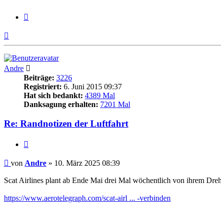
Zitieren
Nach
oben
Andre
Beiträge:
3226
Registriert:
6. Juni 2015 09:37
Hat sich bedankt:
4389 Mal
Danksagung erhalten:
7201 Mal
Re: Randnotizen der Luftfahrt
Zitieren
Beitrag
von
Andre
»
10. März 2025 08:39
Scat Airlines plant ab Ende Mai drei Mal wöchentlich von ihrem Dre
https://www.aerotelegraph.com/scat-airl ... -verbinden