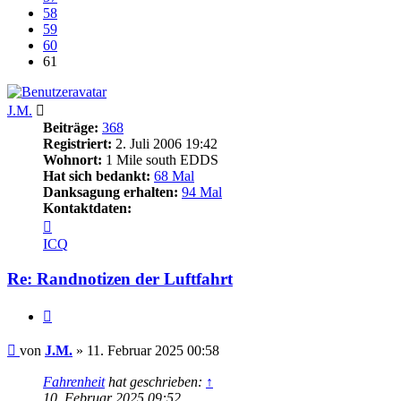
58
59
60
61
J.M.
Beiträge:
368
Registriert:
2. Juli 2006 19:42
Wohnort:
1 Mile south EDDS
Hat sich bedankt:
68 Mal
Danksagung erhalten:
94 Mal
Kontaktdaten:
Kontaktdaten
von
ICQ
J.M.
Re: Randnotizen der Luftfahrt
Zitieren
Beitrag
von
J.M.
»
11. Februar 2025 00:58
Fahrenheit
hat geschrieben:
↑
10. Februar 2025 09:52