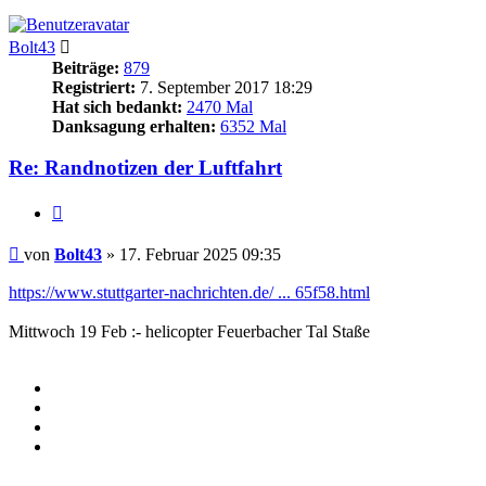
Bolt43
Beiträge:
879
Registriert:
7. September 2017 18:29
Hat sich bedankt:
2470 Mal
Danksagung erhalten:
6352 Mal
Re: Randnotizen der Luftfahrt
Zitieren
Beitrag
von
Bolt43
»
17. Februar 2025 09:35
https://www.stuttgarter-nachrichten.de/ ... 65f58.html
Mittwoch 19 Feb :- helicopter Feuerbacher Tal Staße