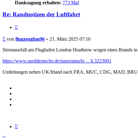
Danksagung erhalten:
773 Mal
Re: Randnotizen der Luftfahrt
Zitieren
Beitrag
von
flugzeugfan96
»
21. März 2025 07:16
Stromausfall am Flughafen London Heathrow wegen eines Brands i
https://www.sueddeutsche.de/panorama/lo ... li.3223001
Umleitungen neben UK/Irland nach FRA, MUC, CDG, MAD, BRU,
Zitieren
Nach