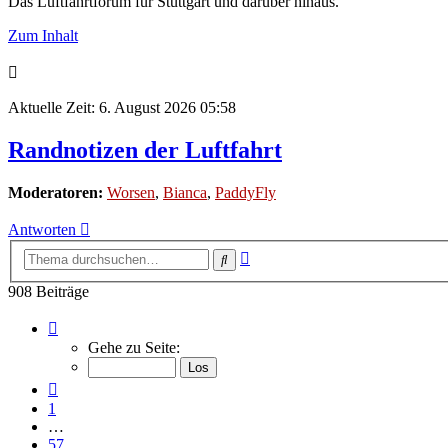
Das Luftfahrtforum für Stuttgart und darüber hinaus.
Zum Inhalt
Aktuelle Zeit: 6. August 2026 05:58
Randnotizen der Luftfahrt
Moderatoren:
Worsen
,
Bianca
,
PaddyFly
Antworten
Erweiterte
Suche
Suche
908 Beiträge
Seite
61
Gehe zu Seite:
von
61
Vorherige
1
…
57