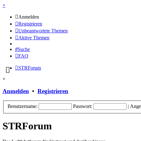
×
Anmelden
Registrieren
Unbeantwortete Themen
Aktive Themen
Suche
FAQ
STRForum
×
Anmelden
•
Registrieren
Benutzername:
Passwort:
|
Ange
STRForum