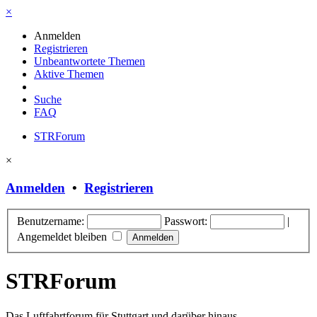
×
Anmelden
Registrieren
Unbeantwortete Themen
Aktive Themen
Suche
FAQ
STRForum
×
Anmelden
•
Registrieren
Benutzername:
Passwort:
|
Angemeldet bleiben
STRForum
Das Luftfahrtforum für Stuttgart und darüber hinaus.