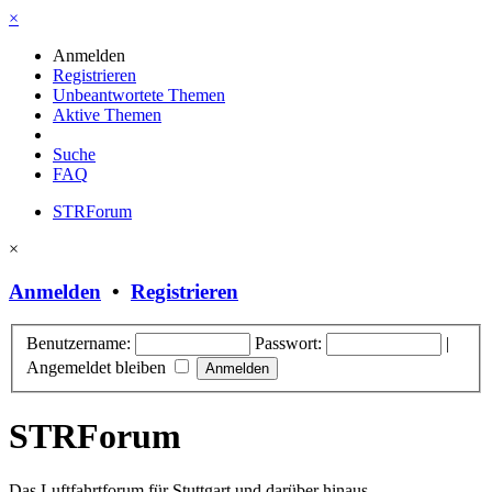
×
Anmelden
Registrieren
Unbeantwortete Themen
Aktive Themen
Suche
FAQ
STRForum
×
Anmelden
•
Registrieren
Benutzername:
Passwort:
|
Angemeldet bleiben
STRForum
Das Luftfahrtforum für Stuttgart und darüber hinaus.