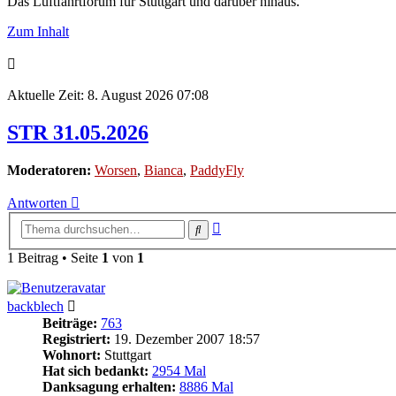
Das Luftfahrtforum für Stuttgart und darüber hinaus.
Zum Inhalt
Aktuelle Zeit: 8. August 2026 07:08
STR 31.05.2026
Moderatoren:
Worsen
,
Bianca
,
PaddyFly
Antworten
Erweiterte
Suche
Suche
1 Beitrag • Seite
1
von
1
backblech
Beiträge:
763
Registriert:
19. Dezember 2007 18:57
Wohnort:
Stuttgart
Hat sich bedankt:
2954 Mal
Danksagung erhalten:
8886 Mal