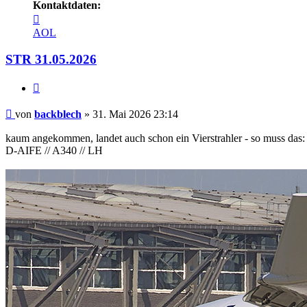
Kontaktdaten:
Kontaktdaten
von
AOL
backblech
STR 31.05.2026
Zitieren
Beitrag
von
backblech
»
31. Mai 2026 23:14
kaum angekommen, landet auch schon ein Vierstrahler - so muss das:
D-AIFE // A340 // LH