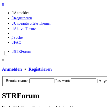
×
Anmelden
Registrieren
Unbeantwortete Themen
Aktive Themen
Suche
FAQ
STRForum
×
Anmelden
•
Registrieren
Benutzername:
Passwort:
|
Ange
STRForum