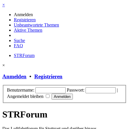
×
Anmelden
Registrieren
Unbeantwortete Themen
Aktive Themen
Suche
FAQ
STRForum
×
Anmelden
•
Registrieren
Benutzername:
Passwort:
|
Angemeldet bleiben
STRForum
Das Luftfahrtforum für Stuttgart und darüber hinaus.