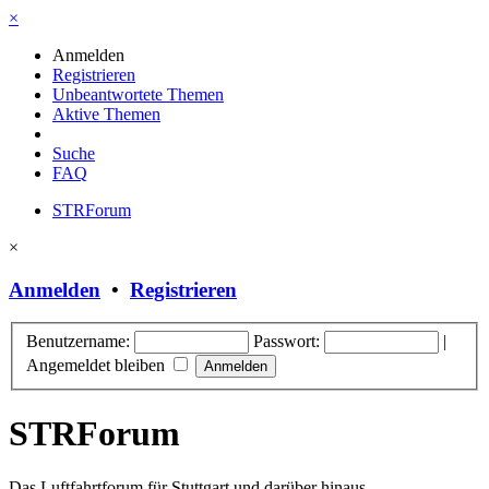
×
Anmelden
Registrieren
Unbeantwortete Themen
Aktive Themen
Suche
FAQ
STRForum
×
Anmelden
•
Registrieren
Benutzername:
Passwort:
|
Angemeldet bleiben
STRForum
Das Luftfahrtforum für Stuttgart und darüber hinaus.