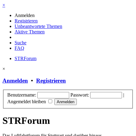
×
Anmelden
Registrieren
Unbeantwortete Themen
Aktive Themen
Suche
FAQ
STRForum
×
Anmelden
•
Registrieren
Benutzername:
Passwort:
|
Angemeldet bleiben
STRForum
Das Luftfahrtforum für Stuttgart und darüber hinaus.