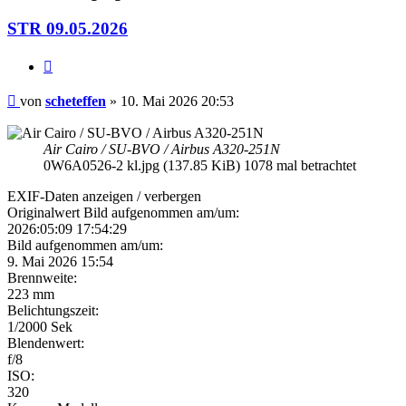
STR 09.05.2026
Zitieren
Beitrag
von
scheteffen
»
10. Mai 2026 20:53
Air Cairo / SU-BVO / Airbus A320-251N
0W6A0526-2 kl.jpg (137.85 KiB) 1078 mal betrachtet
EXIF-Daten
anzeigen / verbergen
Originalwert Bild aufgenommen am/um:
2026:05:09 17:54:29
Bild aufgenommen am/um:
9. Mai 2026 15:54
Brennweite:
223 mm
Belichtungszeit:
1/2000 Sek
Blendenwert:
f/8
ISO:
320