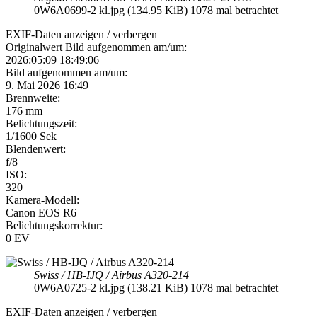
0W6A0699-2 kl.jpg (134.95 KiB) 1078 mal betrachtet
EXIF-Daten
anzeigen / verbergen
Originalwert Bild aufgenommen am/um:
2026:05:09 18:49:06
Bild aufgenommen am/um:
9. Mai 2026 16:49
Brennweite:
176 mm
Belichtungszeit:
1/1600 Sek
Blendenwert:
f/8
ISO:
320
Kamera-Modell:
Canon EOS R6
Belichtungskorrektur:
0 EV
Swiss / HB-IJQ / Airbus A320-214
0W6A0725-2 kl.jpg (138.21 KiB) 1078 mal betrachtet
EXIF-Daten
anzeigen / verbergen