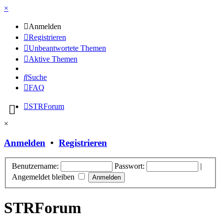
×
Anmelden
Registrieren
Unbeantwortete Themen
Aktive Themen
Suche
FAQ
STRForum
×
Anmelden
•
Registrieren
Benutzername:
Passwort:
|
Angemeldet bleiben
STRForum