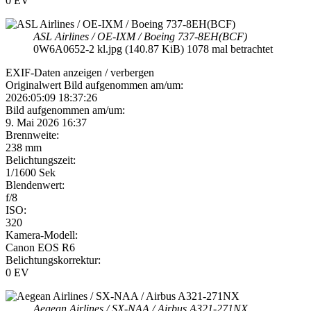
0 EV
ASL Airlines / OE-IXM / Boeing 737-8EH(BCF)
0W6A0652-2 kl.jpg (140.87 KiB) 1078 mal betrachtet
EXIF-Daten
anzeigen / verbergen
Originalwert Bild aufgenommen am/um:
2026:05:09 18:37:26
Bild aufgenommen am/um:
9. Mai 2026 16:37
Brennweite:
238 mm
Belichtungszeit:
1/1600 Sek
Blendenwert:
f/8
ISO:
320
Kamera-Modell:
Canon EOS R6
Belichtungskorrektur:
0 EV
Aegean Airlines / SX-NAA / Airbus A321-271NX