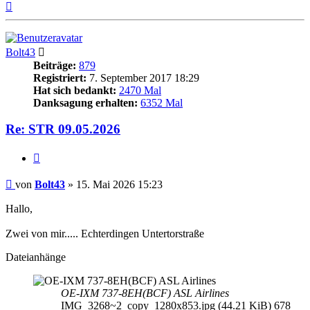
Nach
oben
Bolt43
Beiträge:
879
Registriert:
7. September 2017 18:29
Hat sich bedankt:
2470 Mal
Danksagung erhalten:
6352 Mal
Re: STR 09.05.2026
Zitieren
Beitrag
von
Bolt43
»
15. Mai 2026 15:23
Hallo,
Zwei von mir..... Echterdingen Untertorstraße
Dateianhänge
OE-IXM 737-8EH(BCF) ASL Airlines
IMG_3268~2_copy_1280x853.jpg (44.21 KiB) 678