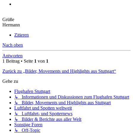
Grüße
Hermann
Zitieren
Nach oben
Antworten
1 Beitrag • Seite
1
von
1
Zurück zu „Bilder, Movements und Highlights aus Stuttgart“
Gehe zu
Flughafen Stuttgart
↳ Informationen und Diskussionen zum Flughafen Stuttgart
↳ Bilder, Movements und Highlights aus Stuttgart
Luftfahrt und Spotten weltweit
↳ Luftfahrt- und Spotternews
↳ Bilder & Berichte aus aller Welt
Sonstige Foren
↳ Off-Topic