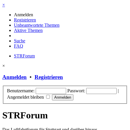
×
Anmelden
Registrieren
Unbeantwortete Themen
Aktive Themen
Suche
FAQ
STRForum
×
Anmelden
•
Registrieren
Benutzername:
Passwort:
|
Angemeldet bleiben
STRForum
Das Luftfahrtforum für Stuttgart und darüber hinaus.