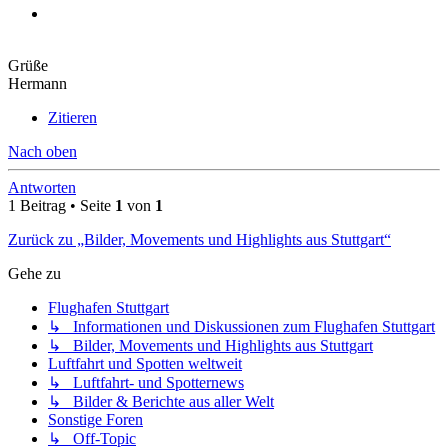
Grüße
Hermann
Zitieren
Nach oben
Antworten
1 Beitrag • Seite
1
von
1
Zurück zu „Bilder, Movements und Highlights aus Stuttgart“
Gehe zu
Flughafen Stuttgart
↳ Informationen und Diskussionen zum Flughafen Stuttgart
↳ Bilder, Movements und Highlights aus Stuttgart
Luftfahrt und Spotten weltweit
↳ Luftfahrt- und Spotternews
↳ Bilder & Berichte aus aller Welt
Sonstige Foren
↳ Off-Topic