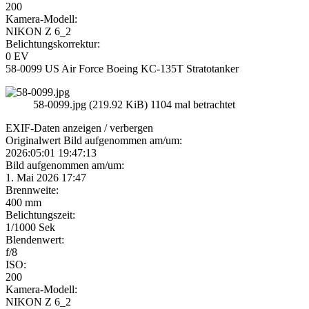
200
Kamera-Modell:
NIKON Z 6_2
Belichtungskorrektur:
0 EV
58-0099 US Air Force Boeing KC-135T Stratotanker
58-0099.jpg (219.92 KiB) 1104 mal betrachtet
EXIF-Daten
anzeigen / verbergen
Originalwert Bild aufgenommen am/um:
2026:05:01 19:47:13
Bild aufgenommen am/um:
1. Mai 2026 17:47
Brennweite:
400 mm
Belichtungszeit:
1/1000 Sek
Blendenwert:
f/8
ISO:
200
Kamera-Modell:
NIKON Z 6_2