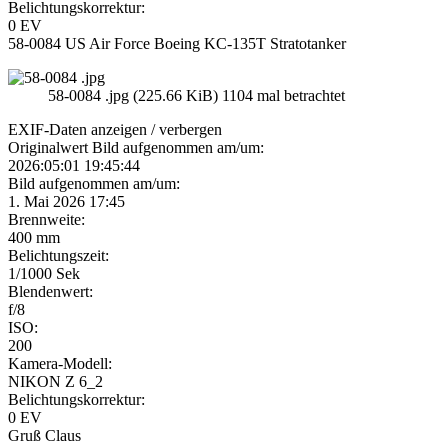
Belichtungskorrektur:
0 EV
58-0084 US Air Force Boeing KC-135T Stratotanker
58-0084 .jpg (225.66 KiB) 1104 mal betrachtet
EXIF-Daten
anzeigen / verbergen
Originalwert Bild aufgenommen am/um:
2026:05:01 19:45:44
Bild aufgenommen am/um:
1. Mai 2026 17:45
Brennweite:
400 mm
Belichtungszeit:
1/1000 Sek
Blendenwert:
f/8
ISO:
200
Kamera-Modell:
NIKON Z 6_2
Belichtungskorrektur:
0 EV
Gruß Claus