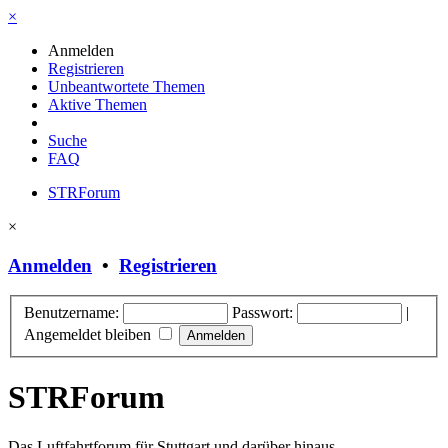
×
Anmelden
Registrieren
Unbeantwortete Themen
Aktive Themen
Suche
FAQ
STRForum
×
Anmelden
•
Registrieren
Benutzername:
Passwort:
|
Angemeldet bleiben
STRForum
Das Luftfahrtforum für Stuttgart und darüber hinaus.