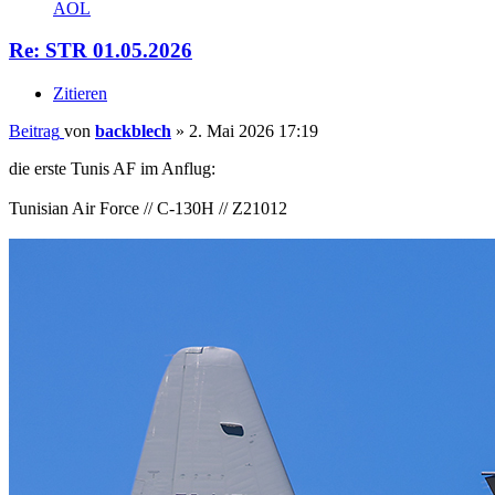
AOL
Re: STR 01.05.2026
Zitieren
Beitrag
von
backblech
»
2. Mai 2026 17:19
die erste Tunis AF im Anflug:
Tunisian Air Force // C-130H // Z21012