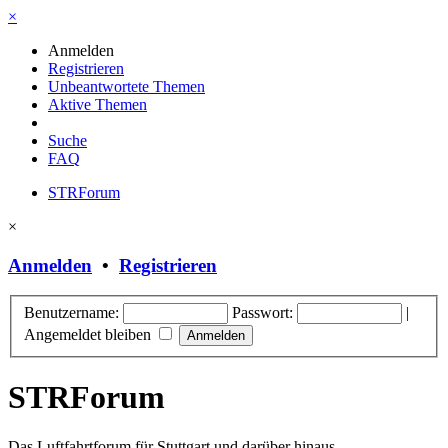
×
Anmelden
Registrieren
Unbeantwortete Themen
Aktive Themen
Suche
FAQ
STRForum
×
Anmelden
•
Registrieren
Benutzername:
Passwort:
|
Angemeldet bleiben
STRForum
Das Luftfahrtforum für Stuttgart und darüber hinaus.