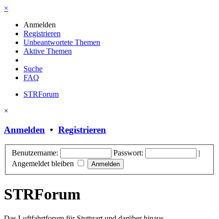
×
Anmelden
Registrieren
Unbeantwortete Themen
Aktive Themen
Suche
FAQ
STRForum
×
Anmelden
•
Registrieren
Benutzername:
Passwort:
|
Angemeldet bleiben
STRForum
Das Luftfahrtforum für Stuttgart und darüber hinaus.