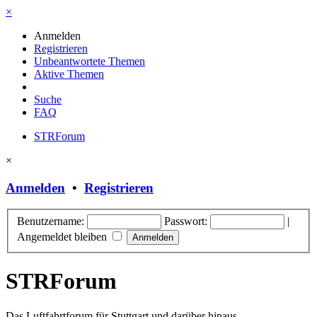
×
Anmelden
Registrieren
Unbeantwortete Themen
Aktive Themen
Suche
FAQ
STRForum
×
Anmelden
•
Registrieren
Benutzername:
Passwort:
|
Angemeldet bleiben
STRForum
Das Luftfahrtforum für Stuttgart und darüber hinaus.