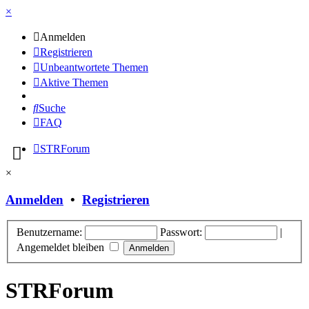
×
Anmelden
Registrieren
Unbeantwortete Themen
Aktive Themen
Suche
FAQ
STRForum
×
Anmelden
•
Registrieren
Benutzername:
Passwort:
|
Angemeldet bleiben
STRForum