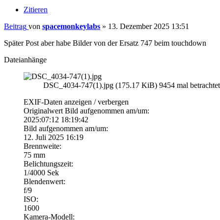
Zitieren
Beitrag
von
spacemonkeylabs
»
13. Dezember 2025 13:51
Später Post aber habe Bilder von der Ersatz 747 beim touchdown
Dateianhänge
DSC_4034-747(1).jpg (175.17 KiB) 9454 mal betrachtet
EXIF-Daten
anzeigen / verbergen
Originalwert Bild aufgenommen am/um:
2025:07:12 18:19:42
Bild aufgenommen am/um:
12. Juli 2025 16:19
Brennweite:
75 mm
Belichtungszeit:
1/4000 Sek
Blendenwert:
f/9
ISO:
1600
Kamera-Modell: