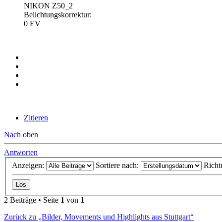
NIKON Z50_2
Belichtungskorrektur:
0 EV
Zitieren
Nach oben
Antworten
Anzeigen:
Sortiere nach:
Richt
2 Beiträge • Seite
1
von
1
Zurück zu „Bilder, Movements und Highlights aus Stuttgart“