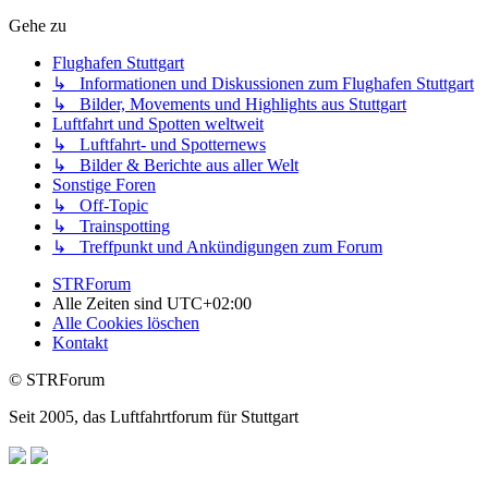
Gehe zu
Flughafen Stuttgart
↳ Informationen und Diskussionen zum Flughafen Stuttgart
↳ Bilder, Movements und Highlights aus Stuttgart
Luftfahrt und Spotten weltweit
↳ Luftfahrt- und Spotternews
↳ Bilder & Berichte aus aller Welt
Sonstige Foren
↳ Off-Topic
↳ Trainspotting
↳ Treffpunkt und Ankündigungen zum Forum
STRForum
Alle Zeiten sind
UTC+02:00
Alle Cookies löschen
Kontakt
© STRForum
Seit 2005, das Luftfahrtforum für Stuttgart