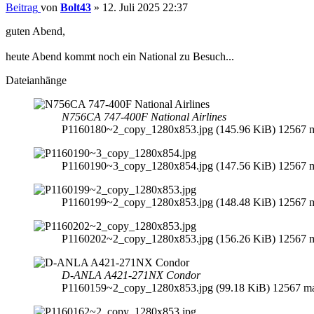
Beitrag
von
Bolt43
»
12. Juli 2025 22:37
guten Abend,
heute Abend kommt noch ein National zu Besuch...
Dateianhänge
N756CA 747-400F National Airlines
P1160180~2_copy_1280x853.jpg (145.96 KiB) 12567 ma
P1160190~3_copy_1280x854.jpg (147.56 KiB) 12567 ma
P1160199~2_copy_1280x853.jpg (148.48 KiB) 12567 ma
P1160202~2_copy_1280x853.jpg (156.26 KiB) 12567 ma
D-ANLA A421-271NX Condor
P1160159~2_copy_1280x853.jpg (99.18 KiB) 12567 mal