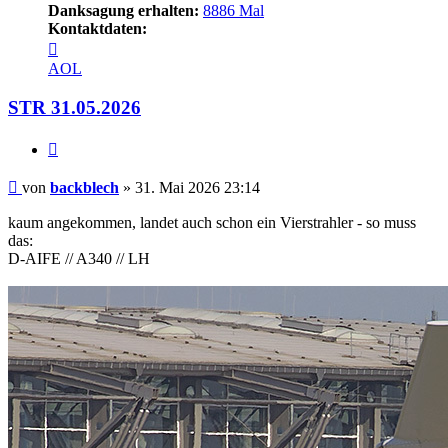
Danksagung erhalten:
8886 Mal
Kontaktdaten:
Kontaktdaten
von
AOL
backblech
STR 31.05.2026
Zitieren
Beitrag
von
backblech
»
31. Mai 2026 23:14
kaum angekommen, landet auch schon ein Vierstrahler - so muss
das:
D-AIFE // A340 // LH