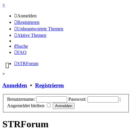
×
Anmelden
Registrieren
Unbeantwortete Themen
Aktive Themen
Suche
FAQ
STRForum
×
Anmelden
•
Registrieren
Benutzername:
Passwort:
|
Angemeldet bleiben
STRForum