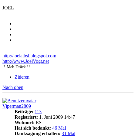
JOEL
http://joelatbsl.blogspot.com
http://www.JoelVogt.net
!! Meh Dräck !!
Zitieren
Nach oben
Viperman2809
Beiträge:
113
Registriert:
1. Juni 2009 14:47
Wohnort:
ES
Hat sich bedankt:
46 Mal
Danksagung erhalten:
31 Mal