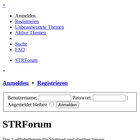
×
Anmelden
Registrieren
Unbeantwortete Themen
Aktive Themen
Suche
FAQ
STRForum
×
Anmelden
•
Registrieren
Benutzername:
Passwort:
|
Angemeldet bleiben
STRForum
Das Luftfahrtforum für Stuttgart und darüber hinaus.