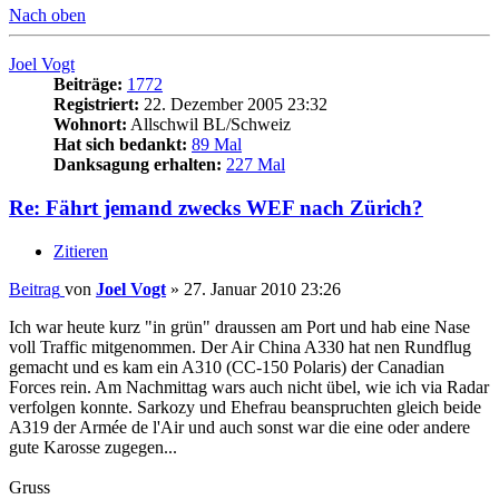
Nach oben
Joel Vogt
Beiträge:
1772
Registriert:
22. Dezember 2005 23:32
Wohnort:
Allschwil BL/Schweiz
Hat sich bedankt:
89 Mal
Danksagung erhalten:
227 Mal
Re: Fährt jemand zwecks WEF nach Zürich?
Zitieren
Beitrag
von
Joel Vogt
»
27. Januar 2010 23:26
Ich war heute kurz "in grün" draussen am Port und hab eine Nase
voll Traffic mitgenommen. Der Air China A330 hat nen Rundflug
gemacht und es kam ein A310 (CC-150 Polaris) der Canadian
Forces rein. Am Nachmittag wars auch nicht übel, wie ich via Radar
verfolgen konnte. Sarkozy und Ehefrau beanspruchten gleich beide
A319 der Armée de l'Air und auch sonst war die eine oder andere
gute Karosse zugegen...
Gruss