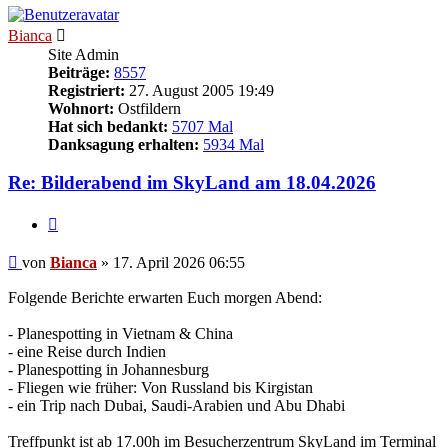
Bianca
Site Admin
Beiträge:
8557
Registriert:
27. August 2005 19:49
Wohnort:
Ostfildern
Hat sich bedankt:
5707 Mal
Danksagung erhalten:
5934 Mal
Re: Bilderabend im SkyLand am 18.04.2026
Zitieren
Beitrag
von
Bianca
»
17. April 2026 06:55
Folgende Berichte erwarten Euch morgen Abend:
- Planespotting in Vietnam & China
- eine Reise durch Indien
- Planespotting in Johannesburg
- Fliegen wie früher: Von Russland bis Kirgistan
- ein Trip nach Dubai, Saudi-Arabien und Abu Dhabi
Treffpunkt ist ab 17.00h im Besucherzentrum SkyLand im Terminal