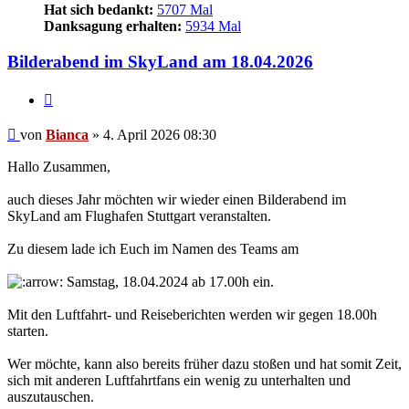
Hat sich bedankt:
5707 Mal
Danksagung erhalten:
5934 Mal
Bilderabend im SkyLand am 18.04.2026
Zitieren
Beitrag
von
Bianca
»
4. April 2026 08:30
Hallo Zusammen,
auch dieses Jahr möchten wir wieder einen Bilderabend im
SkyLand am Flughafen Stuttgart veranstalten.
Zu diesem lade ich Euch im Namen des Teams am
Samstag, 18.04.2024 ab 17.00h ein.
Mit den Luftfahrt- und Reiseberichten werden wir gegen 18.00h
starten.
Wer möchte, kann also bereits früher dazu stoßen und hat somit Zeit,
sich mit anderen Luftfahrtfans ein wenig zu unterhalten und
auszutauschen.