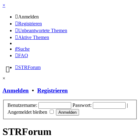
×
Anmelden
Registrieren
Unbeantwortete Themen
Aktive Themen
Suche
FAQ
STRForum
×
Anmelden
•
Registrieren
Benutzername:
Passwort:
|
Angemeldet bleiben
STRForum