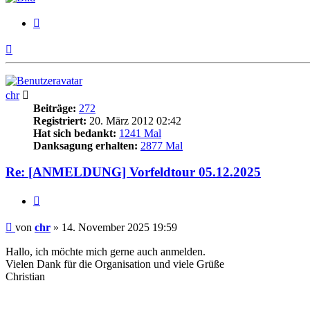
Zitieren
Nach
oben
chr
Beiträge:
272
Registriert:
20. März 2012 02:42
Hat sich bedankt:
1241 Mal
Danksagung erhalten:
2877 Mal
Re: [ANMELDUNG] Vorfeldtour 05.12.2025
Zitieren
Beitrag
von
chr
»
14. November 2025 19:59
Hallo, ich möchte mich gerne auch anmelden.
Vielen Dank für die Organisation und viele Grüße
Christian