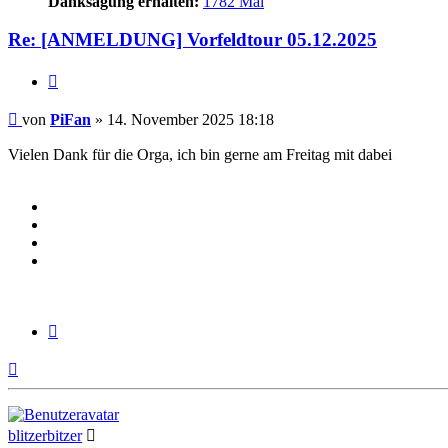
Danksagung erhalten:
1782 Mal
Re: [ANMELDUNG] Vorfeldtour 05.12.2025
Zitieren
Beitrag
von
PiFan
»
14. November 2025 18:18
Vielen Dank für die Orga, ich bin gerne am Freitag mit dabei
Zitieren
Nach
oben
blitzerbitzer