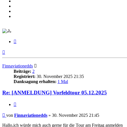
Zitieren
Nach
oben
Finnaviationedds
Beiträge:
2
Registriert:
30. November 2025 21:35
Danksagung erhalten:
1 Mal
Re: [ANMELDUNG] Vorfeldtour 05.12.2025
Zitieren
Beitrag
von
Finnaviationedds
»
30. November 2025 21:45
Hallo,ich würde mich auch gerne für die Tour am Freitag anmelden