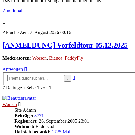
Das Luftfahrtforum für Stuttgart und darüber hinaus.
Zum Inhalt
Aktuelle Zeit: 7. August 2026 00:16
[ANMELDUNG] Vorfeldtour 05.12.2025
Moderatoren:
Worsen
,
Bianca
,
PaddyFly
Antworten
Erweiterte
Suche
Suche
7 Beiträge • Seite
1
von
1
Worsen
Site Admin
Beiträge:
8771
Registriert:
26. September 2005 23:01
Wohnort:
Filderstadt
Hat sich bedankt:
1725 Mal