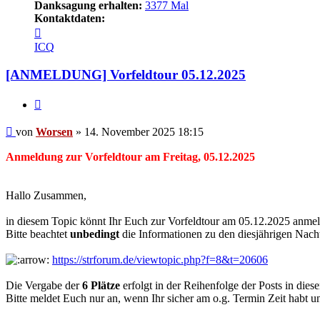
Danksagung erhalten:
3377 Mal
Kontaktdaten:
Kontaktdaten
von
ICQ
Worsen
[ANMELDUNG] Vorfeldtour 05.12.2025
Zitieren
Beitrag
von
Worsen
»
14. November 2025 18:15
Anmeldung zur Vorfeldtour am Freitag, 05.12.2025
Hallo Zusammen,
in diesem Topic könnt Ihr Euch zur Vorfeldtour am 05.12.2025 anme
Bitte beachtet
unbedingt
die Informationen zu den diesjährigen Nach
https://strforum.de/viewtopic.php?f=8&t=20606
Die Vergabe der
6 Plätze
erfolgt in der Reihenfolge der Posts in dies
Bitte meldet Euch nur an, wenn Ihr sicher am o.g. Termin Zeit habt un