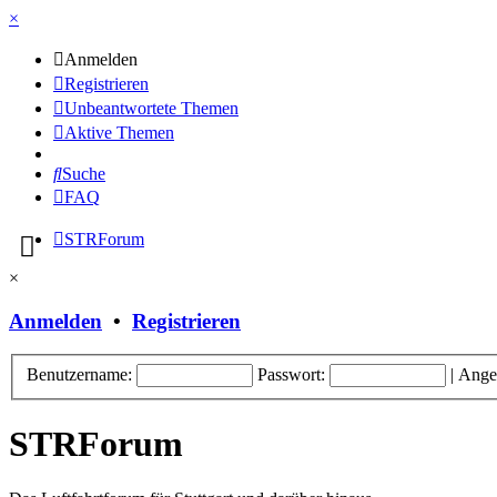
×
Anmelden
Registrieren
Unbeantwortete Themen
Aktive Themen
Suche
FAQ
STRForum
×
Anmelden
•
Registrieren
Benutzername:
Passwort:
|
Ange
STRForum