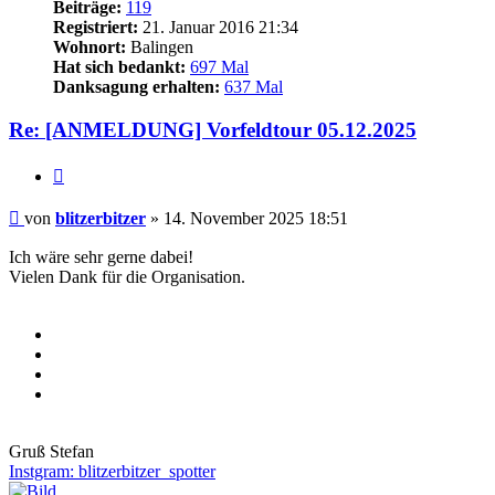
Beiträge:
119
Registriert:
21. Januar 2016 21:34
Wohnort:
Balingen
Hat sich bedankt:
697 Mal
Danksagung erhalten:
637 Mal
Re: [ANMELDUNG] Vorfeldtour 05.12.2025
Zitieren
Beitrag
von
blitzerbitzer
»
14. November 2025 18:51
Ich wäre sehr gerne dabei!
Vielen Dank für die Organisation.
Gruß Stefan
Instgram: blitzerbitzer_spotter