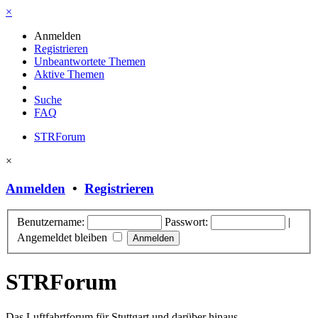
×
Anmelden
Registrieren
Unbeantwortete Themen
Aktive Themen
Suche
FAQ
STRForum
×
Anmelden
•
Registrieren
Benutzername:
Passwort:
|
Angemeldet bleiben
STRForum
Das Luftfahrtforum für Stuttgart und darüber hinaus.