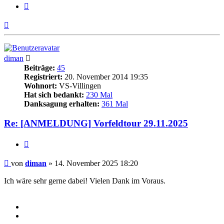
Zitieren
Nach
oben
diman
Beiträge:
45
Registriert:
20. November 2014 19:35
Wohnort:
VS-Villingen
Hat sich bedankt:
230 Mal
Danksagung erhalten:
361 Mal
Re: [ANMELDUNG] Vorfeldtour 29.11.2025
Zitieren
Beitrag
von
diman
»
14. November 2025 18:20
Ich wäre sehr gerne dabei! Vielen Dank im Voraus.