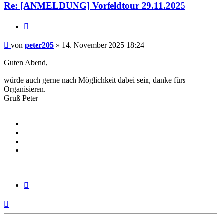
Re: [ANMELDUNG] Vorfeldtour 29.11.2025
Zitieren
Beitrag
von
peter205
»
14. November 2025 18:24
Guten Abend,
würde auch gerne nach Möglichkeit dabei sein, danke fürs
Organisieren.
Gruß Peter
Zitieren
Nach
oben