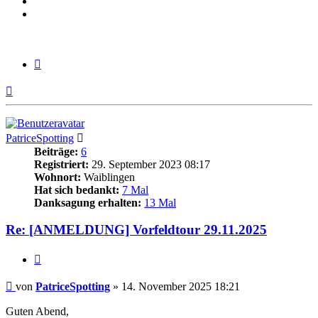
Zitieren
Nach
oben
PatriceSpotting
Beiträge:
6
Registriert:
29. September 2023 08:17
Wohnort:
Waiblingen
Hat sich bedankt:
7 Mal
Danksagung erhalten:
13 Mal
Re: [ANMELDUNG] Vorfeldtour 29.11.2025
Zitieren
Beitrag
von
PatriceSpotting
»
14. November 2025 18:21
Guten Abend,