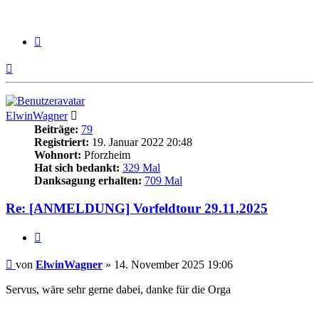
Zitieren
Nach
oben
ElwinWagner
Beiträge:
79
Registriert:
19. Januar 2022 20:48
Wohnort:
Pforzheim
Hat sich bedankt:
329 Mal
Danksagung erhalten:
709 Mal
Re: [ANMELDUNG] Vorfeldtour 29.11.2025
Zitieren
Beitrag
von
ElwinWagner
»
14. November 2025 19:06
Servus, wäre sehr gerne dabei, danke für die Orga