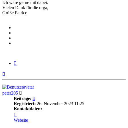
Ich wäre gerne mit dabei.
Vielen Dank für die orga,
Grüße Patrice
Zitieren
Nach
oben
peter205
Beiträge:
4
Registriert:
26. November 2023 11:25
Kontaktdaten:
Kontaktdaten
von
Website
peter205