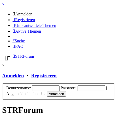
×
Anmelden
Registrieren
Unbeantwortete Themen
Aktive Themen
Suche
FAQ
STRForum
×
Anmelden
•
Registrieren
Benutzername:
Passwort:
|
Angemeldet bleiben
STRForum