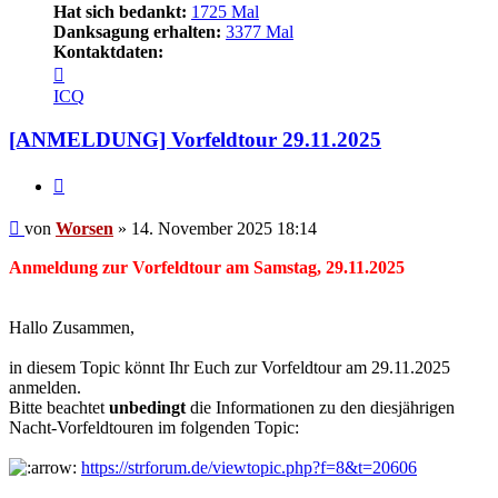
Hat sich bedankt:
1725 Mal
Danksagung erhalten:
3377 Mal
Kontaktdaten:
Kontaktdaten
von
ICQ
Worsen
[ANMELDUNG] Vorfeldtour 29.11.2025
Zitieren
Beitrag
von
Worsen
»
14. November 2025 18:14
Anmeldung zur Vorfeldtour am Samstag, 29.11.2025
Hallo Zusammen,
in diesem Topic könnt Ihr Euch zur Vorfeldtour am 29.11.2025
anmelden.
Bitte beachtet
unbedingt
die Informationen zu den diesjährigen
Nacht-Vorfeldtouren im folgenden Topic:
https://strforum.de/viewtopic.php?f=8&t=20606