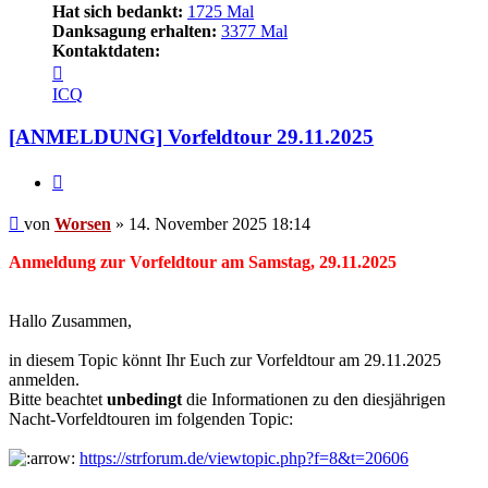
Hat sich bedankt:
1725 Mal
Danksagung erhalten:
3377 Mal
Kontaktdaten:
Kontaktdaten
von
ICQ
Worsen
[ANMELDUNG] Vorfeldtour 29.11.2025
Zitieren
Beitrag
von
Worsen
»
14. November 2025 18:14
Anmeldung zur Vorfeldtour am Samstag, 29.11.2025
Hallo Zusammen,
in diesem Topic könnt Ihr Euch zur Vorfeldtour am 29.11.2025
anmelden.
Bitte beachtet
unbedingt
die Informationen zu den diesjährigen
Nacht-Vorfeldtouren im folgenden Topic:
https://strforum.de/viewtopic.php?f=8&t=20606