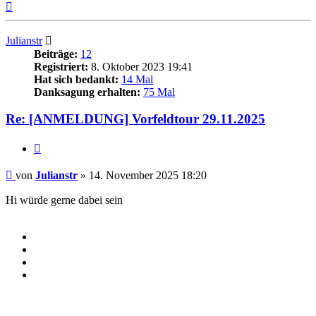
Nach
oben
Julianstr
Beiträge:
12
Registriert:
8. Oktober 2023 19:41
Hat sich bedankt:
14 Mal
Danksagung erhalten:
75 Mal
Re: [ANMELDUNG] Vorfeldtour 29.11.2025
Zitieren
Beitrag
von
Julianstr
»
14. November 2025 18:20
Hi würde gerne dabei sein