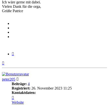
Ich wäre gerne mit dabei.
Vielen Dank für die orga,
Grüße Patrice
Zitieren
Nach
oben
peter205
Beiträge:
4
Registriert:
26. November 2023 11:25
Kontaktdaten:
Kontaktdaten
von
Website
peter205