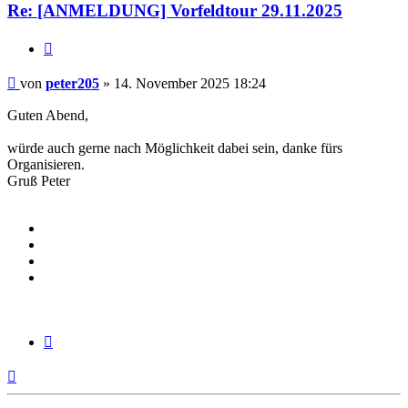
Re: [ANMELDUNG] Vorfeldtour 29.11.2025
Zitieren
Beitrag
von
peter205
»
14. November 2025 18:24
Guten Abend,
würde auch gerne nach Möglichkeit dabei sein, danke fürs
Organisieren.
Gruß Peter
Zitieren
Nach
oben