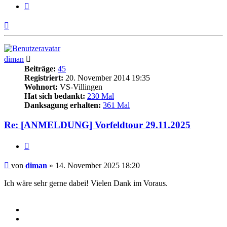
Zitieren
Nach
oben
diman
Beiträge:
45
Registriert:
20. November 2014 19:35
Wohnort:
VS-Villingen
Hat sich bedankt:
230 Mal
Danksagung erhalten:
361 Mal
Re: [ANMELDUNG] Vorfeldtour 29.11.2025
Zitieren
Beitrag
von
diman
»
14. November 2025 18:20
Ich wäre sehr gerne dabei! Vielen Dank im Voraus.