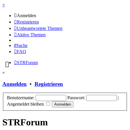
×
Anmelden
Registrieren
Unbeantwortete Themen
Aktive Themen
Suche
FAQ
STRForum
×
Anmelden
•
Registrieren
Benutzername:
Passwort:
|
Angemeldet bleiben
STRForum