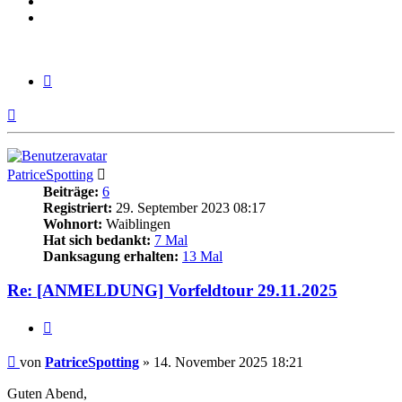
Zitieren
Nach
oben
PatriceSpotting
Beiträge:
6
Registriert:
29. September 2023 08:17
Wohnort:
Waiblingen
Hat sich bedankt:
7 Mal
Danksagung erhalten:
13 Mal
Re: [ANMELDUNG] Vorfeldtour 29.11.2025
Zitieren
Beitrag
von
PatriceSpotting
»
14. November 2025 18:21
Guten Abend,