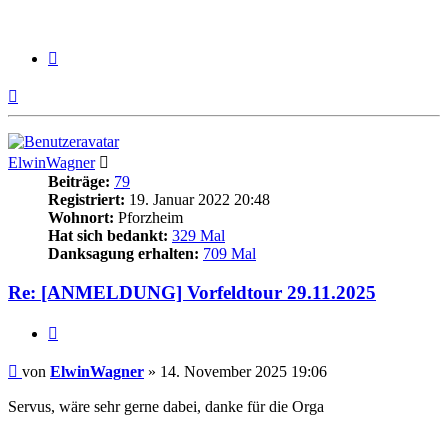
Zitieren
Nach
oben
ElwinWagner
Beiträge:
79
Registriert:
19. Januar 2022 20:48
Wohnort:
Pforzheim
Hat sich bedankt:
329 Mal
Danksagung erhalten:
709 Mal
Re: [ANMELDUNG] Vorfeldtour 29.11.2025
Zitieren
Beitrag
von
ElwinWagner
»
14. November 2025 19:06
Servus, wäre sehr gerne dabei, danke für die Orga