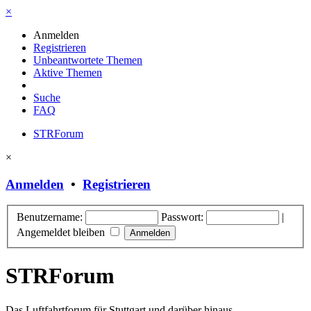
×
Anmelden
Registrieren
Unbeantwortete Themen
Aktive Themen
Suche
FAQ
STRForum
×
Anmelden
•
Registrieren
Benutzername:
Passwort:
|
Angemeldet bleiben
STRForum
Das Luftfahrtforum für Stuttgart und darüber hinaus.