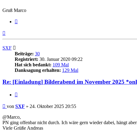
Gruß Marco
Zitieren
Nach
oben
SXF
Beiträge:
30
Registriert:
30. Januar 2020 09:22
Hat sich bedankt:
109 Mal
Danksagung erhalten:
129 Mal
Re: [Einladung] Bilderabend im November 2025 *onli
Zitieren
Beitrag
von
SXF
»
24. Oktober 2025 20:55
@Marco,
PN ging offenbar nicht durch. Ich wäre gern wieder dabei, hängt abe
Viele Grüße Andreas