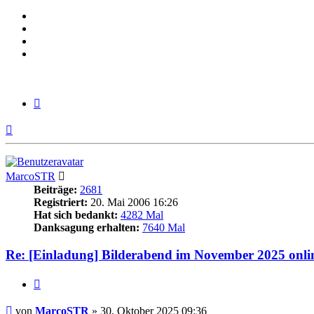
Zitieren
Nach
oben
MarcoSTR
Beiträge:
2681
Registriert:
20. Mai 2006 16:26
Hat sich bedankt:
4282 Mal
Danksagung erhalten:
7640 Mal
Re: [Einladung] Bilderabend im November 2025 onli
Zitieren
Beitrag
von
MarcoSTR
»
30. Oktober 2025 09:36