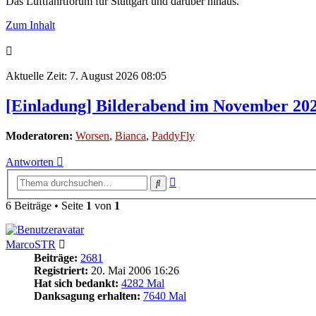
Das Luftfahrtforum für Stuttgart und darüber hinaus.
Zum Inhalt
Aktuelle Zeit: 7. August 2026 08:05
[Einladung] Bilderabend im November 2025
Moderatoren:
Worsen
,
Bianca
,
PaddyFly
Antworten
Erweiterte
Suche
Suche
6 Beiträge • Seite
1
von
1
MarcoSTR
Beiträge:
2681
Registriert:
20. Mai 2006 16:26
Hat sich bedankt:
4282 Mal
Danksagung erhalten:
7640 Mal