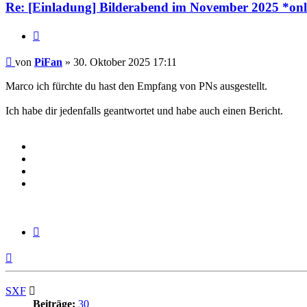
Re: [Einladung] Bilderabend im November 2025 *onli
Zitieren
Beitrag
von
PiFan
»
30. Oktober 2025 17:11
Marco ich fürchte du hast den Empfang von PNs ausgestellt.
Ich habe dir jedenfalls geantwortet und habe auch einen Bericht.
Zitieren
Nach
oben
SXF
Beiträge:
30