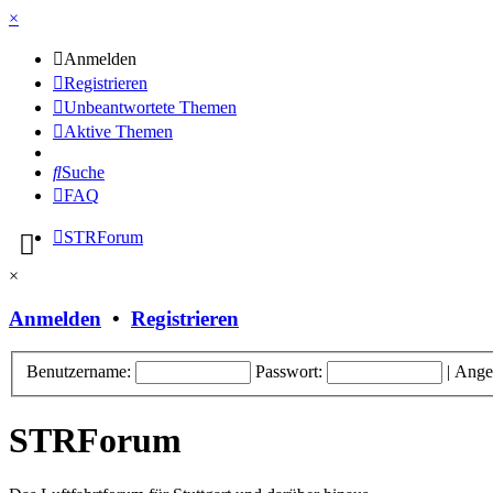
×
Anmelden
Registrieren
Unbeantwortete Themen
Aktive Themen
Suche
FAQ
STRForum
×
Anmelden
•
Registrieren
Benutzername:
Passwort:
|
Ange
STRForum