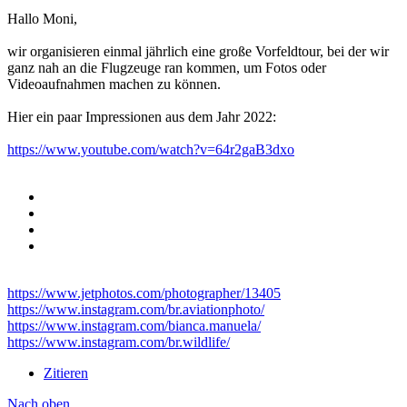
Hallo Moni,
wir organisieren einmal jährlich eine große Vorfeldtour, bei der wir
ganz nah an die Flugzeuge ran kommen, um Fotos oder
Videoaufnahmen machen zu können.
Hier ein paar Impressionen aus dem Jahr 2022:
https://www.youtube.com/watch?v=64r2gaB3dxo
https://www.jetphotos.com/photographer/13405
https://www.instagram.com/br.aviationphoto/
https://www.instagram.com/bianca.manuela/
https://www.instagram.com/br.wildlife/
Zitieren
Nach oben