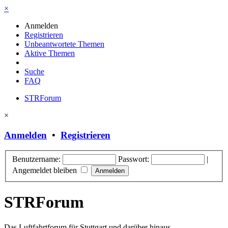
×
Anmelden
Registrieren
Unbeantwortete Themen
Aktive Themen
Suche
FAQ
STRForum
×
Anmelden
•
Registrieren
Benutzername:
Passwort:
|
Angemeldet bleiben
STRForum
Das Luftfahrtforum für Stuttgart und darüber hinaus.