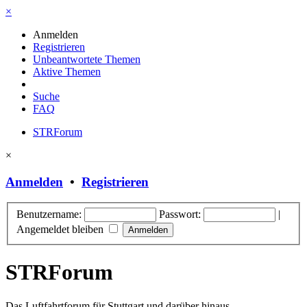
×
Anmelden
Registrieren
Unbeantwortete Themen
Aktive Themen
Suche
FAQ
STRForum
×
Anmelden
•
Registrieren
Benutzername:
Passwort:
|
Angemeldet bleiben
STRForum
Das Luftfahrtforum für Stuttgart und darüber hinaus.