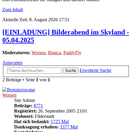
Zum Inhalt
Aktuelle Zeit: 8. August 2026 17:51
[EINLADUNG] Bilderabend im Skyland -
05.04.2025
Moderatoren:
Worsen
,
Bianca
,
PaddyFly
Antworten
Erweiterte Suche
Suche
2 Beiträge • Seite
1
von
1
Worsen
Site Admin
Beiträge:
8771
Registriert:
26. September 2005 23:01
Wohnort:
Filderstadt
Hat sich bedankt:
1725 Mal
Danksagung erhalten:
3377 Mal