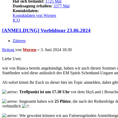
Hat sich bedankt:
1725 Mal
Danksagung erhalten:
3377 Mal
Kontaktdaten:
Kontaktdaten von Worsen
ICQ
[ANMELDUNG] Vorfeldtour 23.06.2024
Zitieren
Beitrag
von
Worsen
»
3. Juni 2024 18:30
Liebe User,
wie von Bianca bereits angekündigt, haben wir auch diesen Sommer ei
Stattfinden wird diese anlässlich des EM Spiels Schottland-Ungarn 
Ab sofort könnt Ihr Euch zu dieser hier im Topic anmelden, dabei gib
Treffpunkt ist um 17.30 Uhr
vor dem SkyLand ( Besuche
Insgesamt haben wir
25 Plätze
, die nach der Reihenfolge 
verbindlich
Wie gewohnt können wir aus Fairnessgründen Anmeldungen f