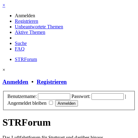
×
Anmelden
Registrieren
Unbeantwortete Themen
Aktive Themen
Suche
FAQ
STRForum
×
Anmelden
•
Registrieren
Benutzername:
Passwort:
|
Angemeldet bleiben
STRForum
Das Luftfahrtforum für Stuttgart und darüber hinaus.