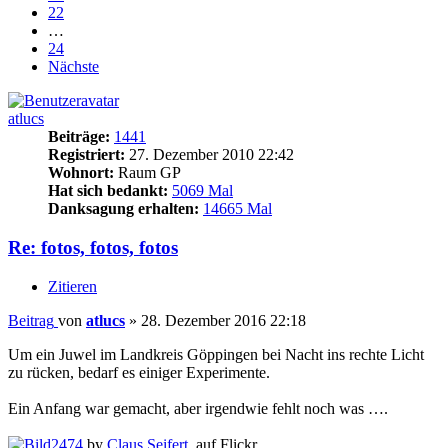
22
…
24
Nächste
atlucs
Beiträge:
1441
Registriert:
27. Dezember 2010 22:42
Wohnort:
Raum GP
Hat sich bedankt:
5069 Mal
Danksagung erhalten:
14665 Mal
Re: fotos, fotos, fotos
Zitieren
Beitrag
von
atlucs
»
28. Dezember 2016 22:18
Um ein Juwel im Landkreis Göppingen bei Nacht ins rechte Licht
zu rücken, bedarf es einiger Experimente.
Ein Anfang war gemacht, aber irgendwie fehlt noch was ….
2474
by
Claus Seifert
, auf Flickr