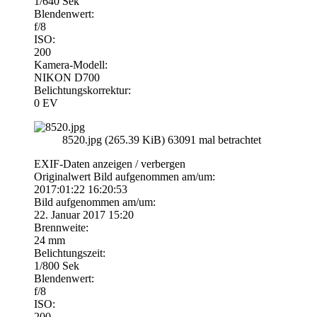
1/640 Sek
Blendenwert:
f/8
ISO:
200
Kamera-Modell:
NIKON D700
Belichtungskorrektur:
0 EV
8520.jpg (265.39 KiB) 63091 mal betrachtet
EXIF-Daten
anzeigen / verbergen
Originalwert Bild aufgenommen am/um:
2017:01:22 16:20:53
Bild aufgenommen am/um:
22. Januar 2017 15:20
Brennweite:
24 mm
Belichtungszeit:
1/800 Sek
Blendenwert:
f/8
ISO:
200