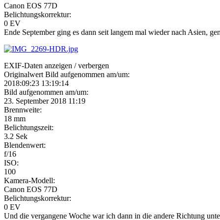
Canon EOS 77D
Belichtungskorrektur:
0 EV
Ende September ging es dann seit langem mal wieder nach Asien, gena
EXIF-Daten
anzeigen / verbergen
Originalwert Bild aufgenommen am/um:
2018:09:23 13:19:14
Bild aufgenommen am/um:
23. September 2018 11:19
Brennweite:
18 mm
Belichtungszeit:
3.2 Sek
Blendenwert:
f/16
ISO:
100
Kamera-Modell:
Canon EOS 77D
Belichtungskorrektur:
0 EV
Und die vergangene Woche war ich dann in die andere Richtung unter