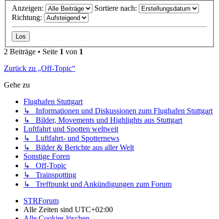
Anzeigen:
Sortiere nach:
Richtung:
2 Beiträge • Seite
1
von
1
Zurück zu „Off-Topic“
Gehe zu
Flughafen Stuttgart
↳ Informationen und Diskussionen zum Flughafen Stuttgart
↳ Bilder, Movements und Highlights aus Stuttgart
Luftfahrt und Spotten weltweit
↳ Luftfahrt- und Spotternews
↳ Bilder & Berichte aus aller Welt
Sonstige Foren
↳ Off-Topic
↳ Trainspotting
↳ Treffpunkt und Ankündigungen zum Forum
STRForum
Alle Zeiten sind
UTC+02:00
Alle Cookies löschen