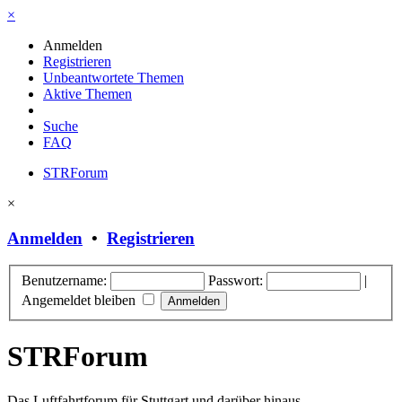
×
Anmelden
Registrieren
Unbeantwortete Themen
Aktive Themen
Suche
FAQ
STRForum
×
Anmelden
•
Registrieren
Benutzername:
Passwort:
|
Angemeldet bleiben
STRForum
Das Luftfahrtforum für Stuttgart und darüber hinaus.