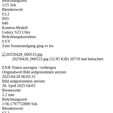
Belichtungszeit:
1/25 Sek
Blendenwert:
f/2.2
ISO:
640
Kamera-Modell:
Galaxy S23 Ultra
Belichtungskorrektur:
0 EV
Zum Sonnenaufgang ging es los
20250428_060533.jpg (52.85 KiB) 20719 mal betrachtet
EXIF-Daten
anzeigen / verbergen
Originalwert Bild aufgenommen am/um:
2025:04:28 06:05:33
Bild aufgenommen am/um:
28. April 2025 04:05
Brennweite:
2.2 mm
Belichtungszeit:
1/56.1797752809 Sek
Blendenwert:
f/2.2