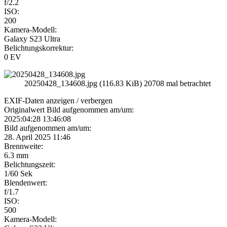
f/2.2
ISO:
200
Kamera-Modell:
Galaxy S23 Ultra
Belichtungskorrektur:
0 EV
20250428_134608.jpg (116.83 KiB) 20708 mal betrachtet
EXIF-Daten
anzeigen / verbergen
Originalwert Bild aufgenommen am/um:
2025:04:28 13:46:08
Bild aufgenommen am/um:
28. April 2025 11:46
Brennweite:
6.3 mm
Belichtungszeit:
1/60 Sek
Blendenwert:
f/1.7
ISO:
500
Kamera-Modell: