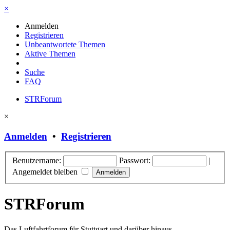
×
Anmelden
Registrieren
Unbeantwortete Themen
Aktive Themen
Suche
FAQ
STRForum
×
Anmelden
•
Registrieren
Benutzername:
Passwort:
|
Angemeldet bleiben
STRForum
Das Luftfahrtforum für Stuttgart und darüber hinaus.