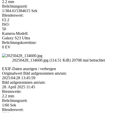
2.2 mm
Belichtungszeit:
1/384.615384615 Sek
Blendenwert:
f/2.2
ISO:
50
Kamera-Modell:
Galaxy S23 Ultra
Belichtungskorrektur:
0 EV
20250428_134600.jpg (114.51 KiB) 20708 mal betrachtet
EXIF-Daten
anzeigen / verbergen
Originalwert Bild aufgenommen am/um:
2025:04:28 13:45:59
Bild aufgenommen am/um:
28. April 2025 11:45
Brennweite:
2.2 mm
Belichtungszeit:
1/60 Sek
Blendenwert: