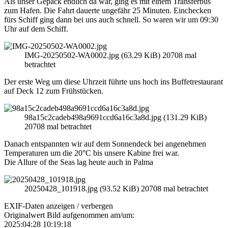
Als unser Gepäck endlich da war, ging es mit einem Transferbus
zum Hafen. Die Fahrt dauerte ungefähr 25 Minuten. Einchecken
fürs Schiff ging dann bei uns auch schnell. So waren wir um 09:30
Uhr auf dem Schiff.
IMG-20250502-WA0002.jpg (63.29 KiB) 20708 mal
betrachtet
Der erste Weg um diese Uhrzeit führte uns hoch ins Buffetrestaurant
auf Deck 12 zum Frühstücken.
98a15c2cadeb498a9691ccd6a16c3a8d.jpg (131.29 KiB)
20708 mal betrachtet
Danach entspannten wir auf dem Sonnendeck bei angenehmen
Temperaturen um die 20°C bis unsere Kabine frei war.
Die Allure of the Seas lag heute auch in Palma
20250428_101918.jpg (93.52 KiB) 20708 mal betrachtet
EXIF-Daten
anzeigen / verbergen
Originalwert Bild aufgenommen am/um:
2025:04:28 10:19:18