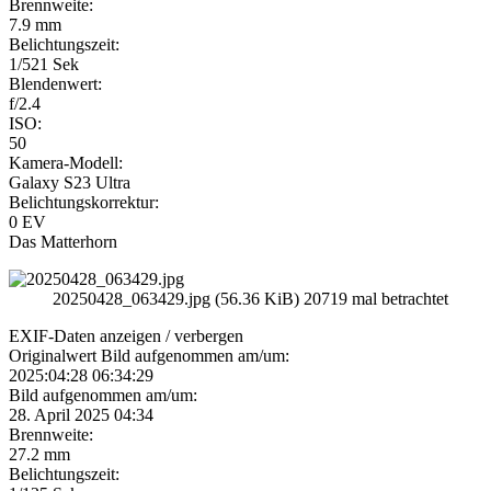
Brennweite:
7.9 mm
Belichtungszeit:
1/521 Sek
Blendenwert:
f/2.4
ISO:
50
Kamera-Modell:
Galaxy S23 Ultra
Belichtungskorrektur:
0 EV
Das Matterhorn
20250428_063429.jpg (56.36 KiB) 20719 mal betrachtet
EXIF-Daten
anzeigen / verbergen
Originalwert Bild aufgenommen am/um:
2025:04:28 06:34:29
Bild aufgenommen am/um:
28. April 2025 04:34
Brennweite:
27.2 mm
Belichtungszeit: