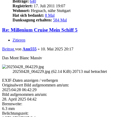
Beiträge:
640
Registriert:
17. Juli 2011 19:07
Wohnort:
Hegnach, nähe Stuttgart
Hat sich bedankt:
8 Mal
Danksagung erhalten:
584 Mal
Re: Millenium Cruise Mein Schiff 5
Zitieren
Beitrag
von
Ann555
»
10. Mai 2025 20:17
Das Mont Blanc Massiv
20250428_064229.jpg (62.14 KiB) 20713 mal betrachtet
EXIF-Daten
anzeigen / verbergen
Originalwert Bild aufgenommen am/um:
2025:04:28 06:42:29
Bild aufgenommen am/um:
28. April 2025 04:42
Brennweite:
6.3 mm
Belichtungszeit: