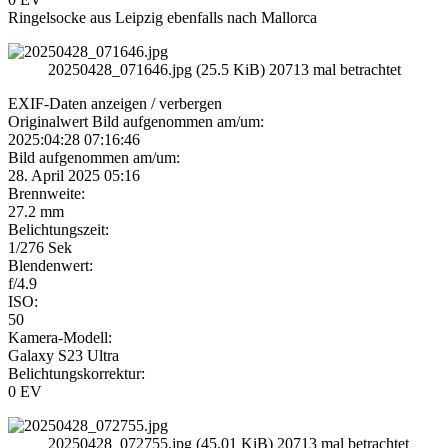
Ringelsocke aus Leipzig ebenfalls nach Mallorca
20250428_071646.jpg (25.5 KiB) 20713 mal betrachtet
EXIF-Daten
anzeigen / verbergen
Originalwert Bild aufgenommen am/um:
2025:04:28 07:16:46
Bild aufgenommen am/um:
28. April 2025 05:16
Brennweite:
27.2 mm
Belichtungszeit:
1/276 Sek
Blendenwert:
f/4.9
ISO:
50
Kamera-Modell:
Galaxy S23 Ultra
Belichtungskorrektur:
0 EV
20250428_072755.jpg (45.01 KiB) 20713 mal betrachtet