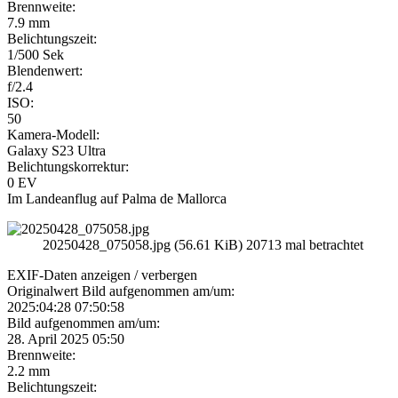
Brennweite:
7.9 mm
Belichtungszeit:
1/500 Sek
Blendenwert:
f/2.4
ISO:
50
Kamera-Modell:
Galaxy S23 Ultra
Belichtungskorrektur:
0 EV
Im Landeanflug auf Palma de Mallorca
20250428_075058.jpg (56.61 KiB) 20713 mal betrachtet
EXIF-Daten
anzeigen / verbergen
Originalwert Bild aufgenommen am/um:
2025:04:28 07:50:58
Bild aufgenommen am/um:
28. April 2025 05:50
Brennweite:
2.2 mm
Belichtungszeit: