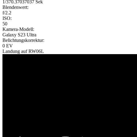
1/370.37037037 Sek
Blendenwert:
f/2.2
ISO:
50
Kamera-Modell:
Galaxy S23 Ultra
Belichtungskorrektur:
0 EV
Landung auf RW06L