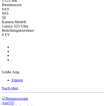
1/125 Sek
Blendenwert:
f/4.9
ISO:
50
Kamera-Modell:
Galaxy S23 Ultra
Belichtungskorrektur:
0 EV
Grüße Anja
Zitieren
Nach oben
Ann555