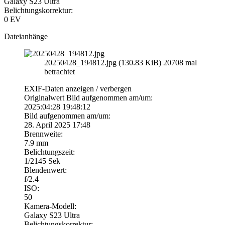
Galaxy S23 Ultra
Belichtungskorrektur:
0 EV
Dateianhänge
20250428_194812.jpg (130.83 KiB) 20708 mal
betrachtet
EXIF-Daten
anzeigen / verbergen
Originalwert Bild aufgenommen am/um:
2025:04:28 19:48:12
Bild aufgenommen am/um:
28. April 2025 17:48
Brennweite:
7.9 mm
Belichtungszeit:
1/2145 Sek
Blendenwert:
f/2.4
ISO:
50
Kamera-Modell:
Galaxy S23 Ultra
Belichtungskorrektur: