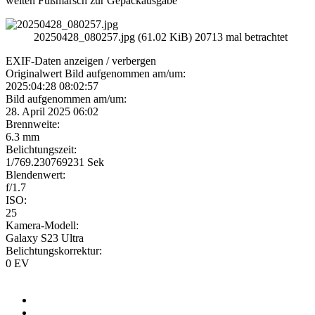
weiten Fußmarsch zur Gepäckausgabe
20250428_080257.jpg (61.02 KiB) 20713 mal betrachtet
EXIF-Daten
anzeigen / verbergen
Originalwert Bild aufgenommen am/um:
2025:04:28 08:02:57
Bild aufgenommen am/um:
28. April 2025 06:02
Brennweite:
6.3 mm
Belichtungszeit:
1/769.230769231 Sek
Blendenwert:
f/1.7
ISO:
25
Kamera-Modell:
Galaxy S23 Ultra
Belichtungskorrektur:
0 EV