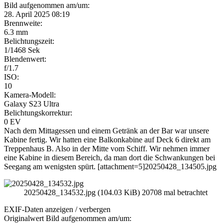
Bild aufgenommen am/um:
28. April 2025 08:19
Brennweite:
6.3 mm
Belichtungszeit:
1/1468 Sek
Blendenwert:
f/1.7
ISO:
10
Kamera-Modell:
Galaxy S23 Ultra
Belichtungskorrektur:
0 EV
Nach dem Mittagessen und einem Getränk an der Bar war unsere
Kabine fertig. Wir hatten eine Balkonkabine auf Deck 6 direkt am
Treppenhaus B. Also in der Mitte vom Schiff. Wir nehmen immer
eine Kabine in diesem Bereich, da man dort die Schwankungen bei
Seegang am wenigsten spürt. [attachment=5]20250428_134505.jpg
20250428_134532.jpg (104.03 KiB) 20708 mal betrachtet
EXIF-Daten
anzeigen / verbergen
Originalwert Bild aufgenommen am/um: