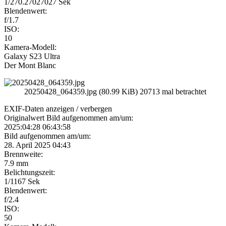
1/270.27027027 Sek
Blendenwert:
f/1.7
ISO:
10
Kamera-Modell:
Galaxy S23 Ultra
Der Mont Blanc
20250428_064359.jpg (80.99 KiB) 20713 mal betrachtet
EXIF-Daten
anzeigen / verbergen
Originalwert Bild aufgenommen am/um:
2025:04:28 06:43:58
Bild aufgenommen am/um:
28. April 2025 04:43
Brennweite:
7.9 mm
Belichtungszeit:
1/1167 Sek
Blendenwert:
f/2.4
ISO:
50