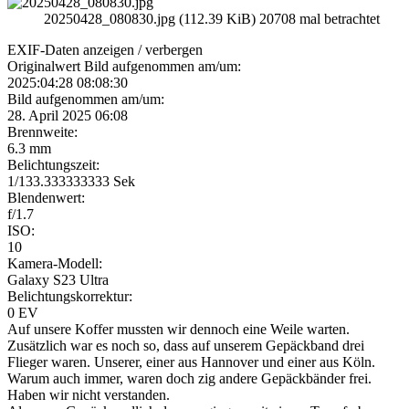
20250428_080830.jpg (112.39 KiB) 20708 mal betrachtet
EXIF-Daten
anzeigen / verbergen
Originalwert Bild aufgenommen am/um:
2025:04:28 08:08:30
Bild aufgenommen am/um:
28. April 2025 06:08
Brennweite:
6.3 mm
Belichtungszeit:
1/133.333333333 Sek
Blendenwert:
f/1.7
ISO:
10
Kamera-Modell:
Galaxy S23 Ultra
Belichtungskorrektur:
0 EV
Auf unsere Koffer mussten wir dennoch eine Weile warten.
Zusätzlich war es noch so, dass auf unserem Gepäckband drei
Flieger waren. Unserer, einer aus Hannover und einer aus Köln.
Warum auch immer, waren doch zig andere Gepäckbänder frei.
Haben wir nicht verstanden.