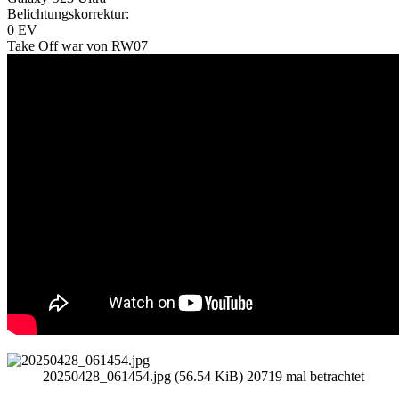
Belichtungskorrektur:
0 EV
Take Off war von RW07
20250428_061454.jpg (56.54 KiB) 20719 mal betrachtet