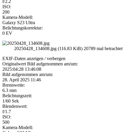
f/2.2
ISO:
200
Kamera-Modell:
Galaxy S23 Ultra
Belichtungskorrektur:
0 EV
20250428_134608.jpg (116.83 KiB) 20789 mal betrachtet
EXIF-Daten
anzeigen / verbergen
Originalwert Bild aufgenommen am/um:
2025:04:28 13:46:08
Bild aufgenommen am/um:
28. April 2025 11:46
Brennweite:
6.3 mm
Belichtungszeit:
1/60 Sek
Blendenwert:
f/1.7
ISO:
500
Kamera-Modell: