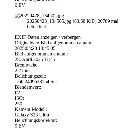
0 EV
20250428_134505.jpg (83.58 KiB) 20789 mal
betrachtet
EXIF-Daten
anzeigen / verbergen
Originalwert Bild aufgenommen am/um:
2025:04:28 13:45:05
Bild aufgenommen am/um:
28. April 2025 11:45
Brennweite:
2.2 mm
Belichtungszeit:
1/60.2409638554 Sek
Blendenwert:
f/2.2
ISO:
250
Kamera-Modell:
Galaxy S23 Ultra
Belichtungskorrektur:
0 EV