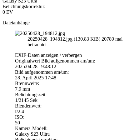
Galaxy S23 Ultra
Belichtungskorrektur:
0 EV
Dateianhänge
20250428_194812.jpg (130.83 KiB) 20789 mal
betrachtet
EXIF-Daten
anzeigen / verbergen
Originalwert Bild aufgenommen am/um:
2025:04:28 19:48:12
Bild aufgenommen am/um:
28. April 2025 17:48
Brennweite:
7.9 mm
Belichtungszeit:
1/2145 Sek
Blendenwert:
f/2.4
ISO:
50
Kamera-Modell:
Galaxy S23 Ultra
Belichtungskorrektur: