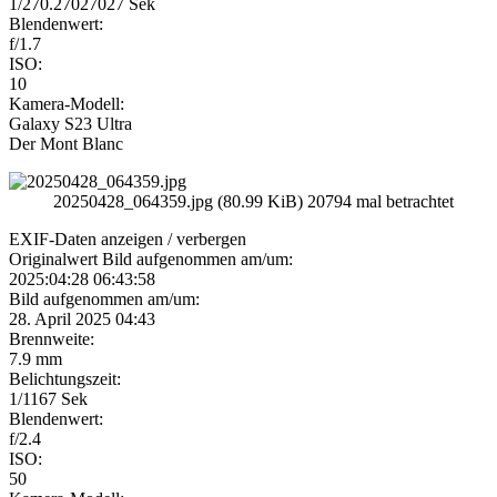
1/270.27027027 Sek
Blendenwert:
f/1.7
ISO:
10
Kamera-Modell:
Galaxy S23 Ultra
Der Mont Blanc
20250428_064359.jpg (80.99 KiB) 20794 mal betrachtet
EXIF-Daten
anzeigen / verbergen
Originalwert Bild aufgenommen am/um:
2025:04:28 06:43:58
Bild aufgenommen am/um:
28. April 2025 04:43
Brennweite:
7.9 mm
Belichtungszeit:
1/1167 Sek
Blendenwert:
f/2.4
ISO:
50