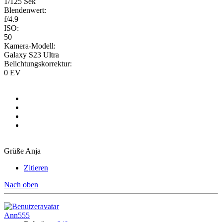
1/125 Sek
Blendenwert:
f/4.9
ISO:
50
Kamera-Modell:
Galaxy S23 Ultra
Belichtungskorrektur:
0 EV
Grüße Anja
Zitieren
Nach oben
Ann555