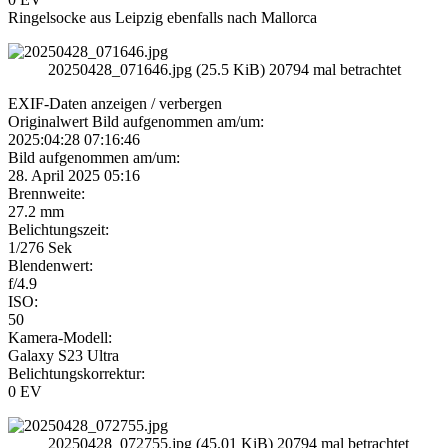
Ringelsocke aus Leipzig ebenfalls nach Mallorca
20250428_071646.jpg (25.5 KiB) 20794 mal betrachtet
EXIF-Daten
anzeigen / verbergen
Originalwert Bild aufgenommen am/um:
2025:04:28 07:16:46
Bild aufgenommen am/um:
28. April 2025 05:16
Brennweite:
27.2 mm
Belichtungszeit:
1/276 Sek
Blendenwert:
f/4.9
ISO:
50
Kamera-Modell:
Galaxy S23 Ultra
Belichtungskorrektur:
0 EV
20250428_072755.jpg (45.01 KiB) 20794 mal betrachtet