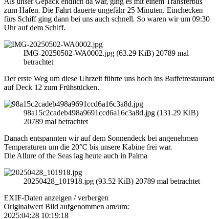
Als unser Gepäck endlich da war, ging es mit einem Transferbus
zum Hafen. Die Fahrt dauerte ungefähr 25 Minuten. Einchecken
fürs Schiff ging dann bei uns auch schnell. So waren wir um 09:30
Uhr auf dem Schiff.
IMG-20250502-WA0002.jpg (63.29 KiB) 20789 mal
betrachtet
Der erste Weg um diese Uhrzeit führte uns hoch ins Buffetrestaurant
auf Deck 12 zum Frühstücken.
98a15c2cadeb498a9691ccd6a16c3a8d.jpg (131.29 KiB)
20789 mal betrachtet
Danach entspannten wir auf dem Sonnendeck bei angenehmen
Temperaturen um die 20°C bis unsere Kabine frei war.
Die Allure of the Seas lag heute auch in Palma
20250428_101918.jpg (93.52 KiB) 20789 mal betrachtet
EXIF-Daten
anzeigen / verbergen
Originalwert Bild aufgenommen am/um:
2025:04:28 10:19:18