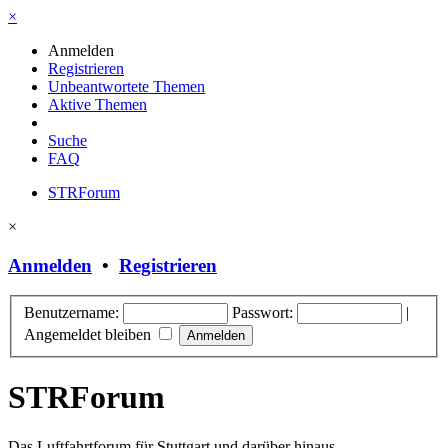
×
Anmelden
Registrieren
Unbeantwortete Themen
Aktive Themen
Suche
FAQ
STRForum
×
Anmelden
•
Registrieren
Benutzername:
Passwort:
|
Angemeldet bleiben
STRForum
Das Luftfahrtforum für Stuttgart und darüber hinaus.