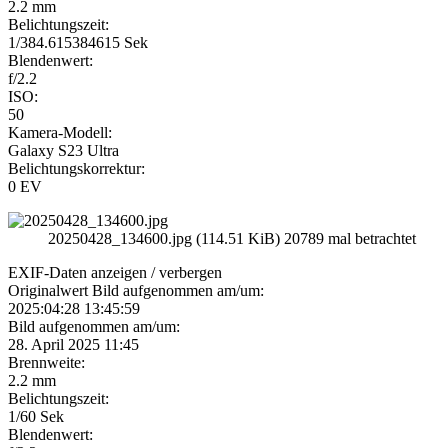
2.2 mm
Belichtungszeit:
1/384.615384615 Sek
Blendenwert:
f/2.2
ISO:
50
Kamera-Modell:
Galaxy S23 Ultra
Belichtungskorrektur:
0 EV
20250428_134600.jpg (114.51 KiB) 20789 mal betrachtet
EXIF-Daten
anzeigen / verbergen
Originalwert Bild aufgenommen am/um:
2025:04:28 13:45:59
Bild aufgenommen am/um:
28. April 2025 11:45
Brennweite:
2.2 mm
Belichtungszeit:
1/60 Sek
Blendenwert: