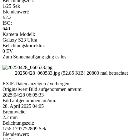
Belichtungszeit:
1/25 Sek
Blendenwert:
f/2.2
ISO:
640
Kamera-Modell:
Galaxy S23 Ultra
Belichtungskorrektur:
0 EV
Zum Sonnenaufgang ging es los
20250428_060533.jpg (52.85 KiB) 20800 mal betrachtet
EXIF-Daten
anzeigen / verbergen
Originalwert Bild aufgenommen am/um:
2025:04:28 06:05:33
Bild aufgenommen am/um:
28. April 2025 04:05
Brennweite:
2.2 mm
Belichtungszeit:
1/56.1797752809 Sek
Blendenwert:
f/2.2