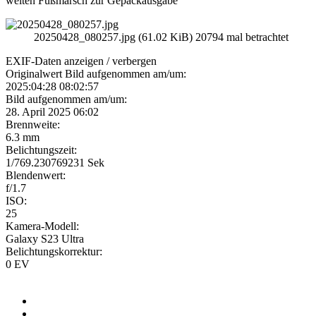
weiten Fußmarsch zur Gepäckausgabe
20250428_080257.jpg (61.02 KiB) 20794 mal betrachtet
EXIF-Daten
anzeigen / verbergen
Originalwert Bild aufgenommen am/um:
2025:04:28 08:02:57
Bild aufgenommen am/um:
28. April 2025 06:02
Brennweite:
6.3 mm
Belichtungszeit:
1/769.230769231 Sek
Blendenwert:
f/1.7
ISO:
25
Kamera-Modell:
Galaxy S23 Ultra
Belichtungskorrektur:
0 EV