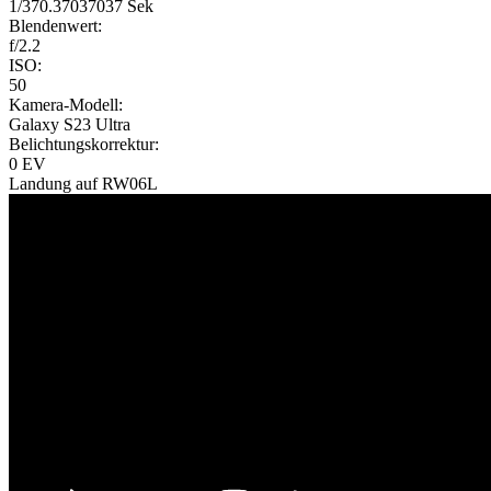
1/370.37037037 Sek
Blendenwert:
f/2.2
ISO:
50
Kamera-Modell:
Galaxy S23 Ultra
Belichtungskorrektur:
0 EV
Landung auf RW06L