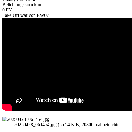
Belichtungskorrektur:
0 EV
Take Off war von RW07
20250428_061454.jpg (56.54 KiB) 20800 mal betrachtet