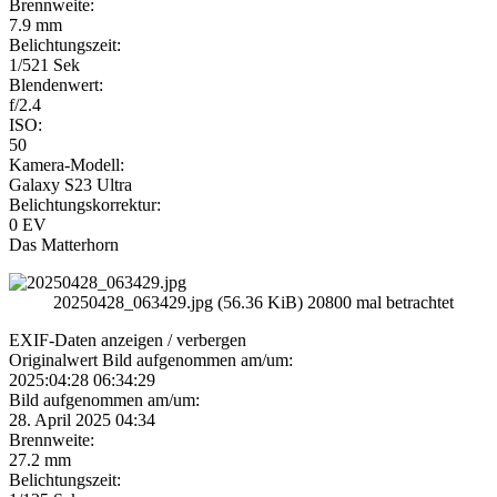
Brennweite:
7.9 mm
Belichtungszeit:
1/521 Sek
Blendenwert:
f/2.4
ISO:
50
Kamera-Modell:
Galaxy S23 Ultra
Belichtungskorrektur:
0 EV
Das Matterhorn
20250428_063429.jpg (56.36 KiB) 20800 mal betrachtet
EXIF-Daten
anzeigen / verbergen
Originalwert Bild aufgenommen am/um:
2025:04:28 06:34:29
Bild aufgenommen am/um:
28. April 2025 04:34
Brennweite:
27.2 mm
Belichtungszeit: