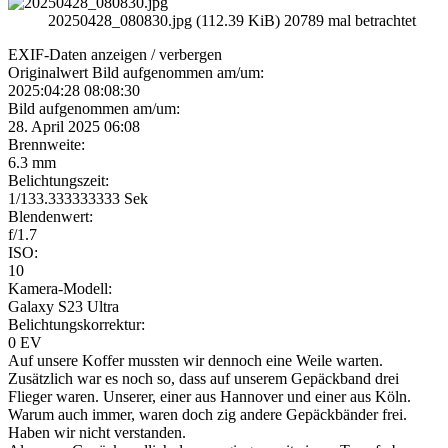
20250428_080830.jpg (112.39 KiB) 20789 mal betrachtet
EXIF-Daten
anzeigen / verbergen
Originalwert Bild aufgenommen am/um:
2025:04:28 08:08:30
Bild aufgenommen am/um:
28. April 2025 06:08
Brennweite:
6.3 mm
Belichtungszeit:
1/133.333333333 Sek
Blendenwert:
f/1.7
ISO:
10
Kamera-Modell:
Galaxy S23 Ultra
Belichtungskorrektur:
0 EV
Auf unsere Koffer mussten wir dennoch eine Weile warten.
Zusätzlich war es noch so, dass auf unserem Gepäckband drei
Flieger waren. Unserer, einer aus Hannover und einer aus Köln.
Warum auch immer, waren doch zig andere Gepäckbänder frei.
Haben wir nicht verstanden.