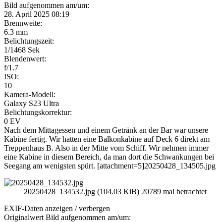
Bild aufgenommen am/um:
28. April 2025 08:19
Brennweite:
6.3 mm
Belichtungszeit:
1/1468 Sek
Blendenwert:
f/1.7
ISO:
10
Kamera-Modell:
Galaxy S23 Ultra
Belichtungskorrektur:
0 EV
Nach dem Mittagessen und einem Getränk an der Bar war unsere
Kabine fertig. Wir hatten eine Balkonkabine auf Deck 6 direkt am
Treppenhaus B. Also in der Mitte vom Schiff. Wir nehmen immer
eine Kabine in diesem Bereich, da man dort die Schwankungen bei
Seegang am wenigsten spürt. [attachment=5]20250428_134505.jpg
20250428_134532.jpg (104.03 KiB) 20789 mal betrachtet
EXIF-Daten
anzeigen / verbergen
Originalwert Bild aufgenommen am/um: