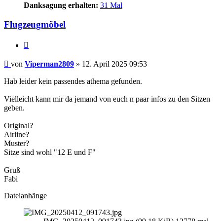
Danksagung erhalten:
31 Mal
Flugzeugmöbel
Zitieren
Beitrag
von
Viperman2809
»
12. April 2025 09:53
Hab leider kein passendes athema gefunden.
Vielleicht kann mir da jemand von euch n paar infos zu den Sitzen
geben.
Original?
Airline?
Muster?
Sitze sind wohl "12 E und F"
Gruß
Fabi
Dateianhänge