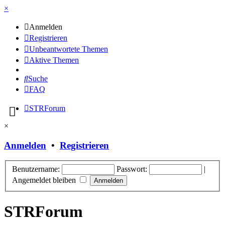
×
Anmelden
Registrieren
Unbeantwortete Themen
Aktive Themen
Suche
FAQ
STRForum
×
Anmelden
•
Registrieren
Benutzername:
Passwort:
|
Angemeldet bleiben
STRForum