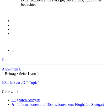
IMG_20250412_091743.jpg (99.18 KiB) 12778 mal
betrachtet
Zitieren
Nach
oben
Antworten
1 Beitrag • Seite
1
von
1
Zurück zu „Off-Topic“
Gehe zu
Flughafen Stuttgart
↳ Informationen und Diskussionen zum Flughafen Stuttgart