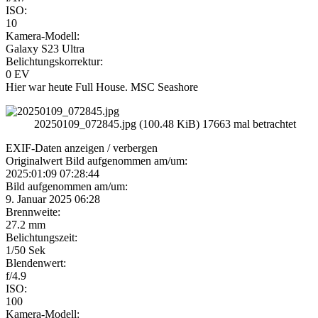
ISO:
10
Kamera-Modell:
Galaxy S23 Ultra
Belichtungskorrektur:
0 EV
Hier war heute Full House. MSC Seashore
20250109_072845.jpg (100.48 KiB) 17663 mal betrachtet
EXIF-Daten
anzeigen / verbergen
Originalwert Bild aufgenommen am/um:
2025:01:09 07:28:44
Bild aufgenommen am/um:
9. Januar 2025 06:28
Brennweite:
27.2 mm
Belichtungszeit:
1/50 Sek
Blendenwert:
f/4.9
ISO:
100
Kamera-Modell: