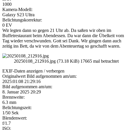
1000
Kamera-Modell:
Galaxy S23 Ultra
Belichtungskorrektur:
0 EV
Wir legten dann so gegen 21 Uhr ab. Da saßen wir oben im
Buffetrestaurant beim Abendessen. Da war dann die Übelkeit vom
Tag wieder verschwunden. Gott sei Dank. Wir gingen dann auch
zeitig ins Bett, da wir von dem Abenteuertag so geschafft waren.
20250108_212916.jpg (73.18 KiB) 17665 mal betrachtet
EXIF-Daten
anzeigen / verbergen
Originalwert Bild aufgenommen am/um:
2025:01:08 21:29:16
Bild aufgenommen am/um:
8. Januar 2025 20:29
Brennweite:
6.3 mm
Belichtungszeit:
1/50 Sek
Blendenwert:
f/1.7
ISO: