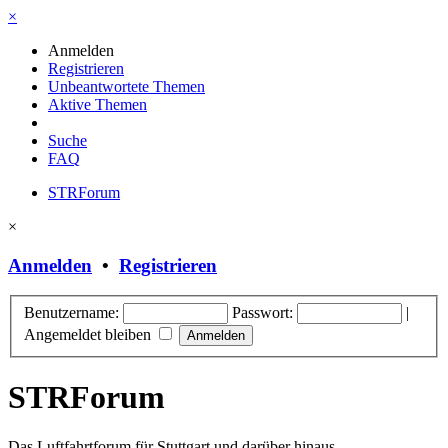
×
Anmelden
Registrieren
Unbeantwortete Themen
Aktive Themen
Suche
FAQ
STRForum
×
Anmelden
•
Registrieren
Benutzername:
Passwort:
|
Angemeldet bleiben
STRForum
Das Luftfahrtforum für Stuttgart und darüber hinaus.