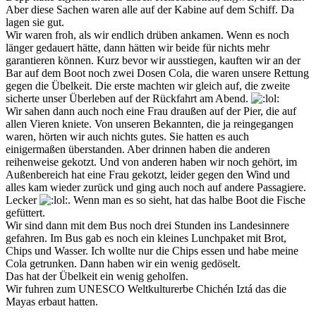
Aber diese Sachen waren alle auf der Kabine auf dem Schiff. Da
lagen sie gut.
Wir waren froh, als wir endlich drüben ankamen. Wenn es noch
länger gedauert hätte, dann hätten wir beide für nichts mehr
garantieren können. Kurz bevor wir ausstiegen, kauften wir an der
Bar auf dem Boot noch zwei Dosen Cola, die waren unsere Rettung
gegen die Übelkeit. Die erste machten wir gleich auf, die zweite
sicherte unser Überleben auf der Rückfahrt am Abend.
Wir sahen dann auch noch eine Frau draußen auf der Pier, die auf
allen Vieren kniete. Von unseren Bekannten, die ja reingegangen
waren, hörten wir auch nichts gutes. Sie hatten es auch
einigermaßen überstanden. Aber drinnen haben die anderen
reihenweise gekotzt. Und von anderen haben wir noch gehört, im
Außenbereich hat eine Frau gekotzt, leider gegen den Wind und
alles kam wieder zurück und ging auch noch auf andere Passagiere.
Lecker
. Wenn man es so sieht, hat das halbe Boot die Fische
gefüttert.
Wir sind dann mit dem Bus noch drei Stunden ins Landesinnere
gefahren. Im Bus gab es noch ein kleines Lunchpaket mit Brot,
Chips und Wasser. Ich wollte nur die Chips essen und habe meine
Cola getrunken. Dann haben wir ein wenig gedöselt.
Das hat der Übelkeit ein wenig geholfen.
Wir fuhren zum UNESCO Weltkulturerbe Chichén Iztá das die
Mayas erbaut hatten.