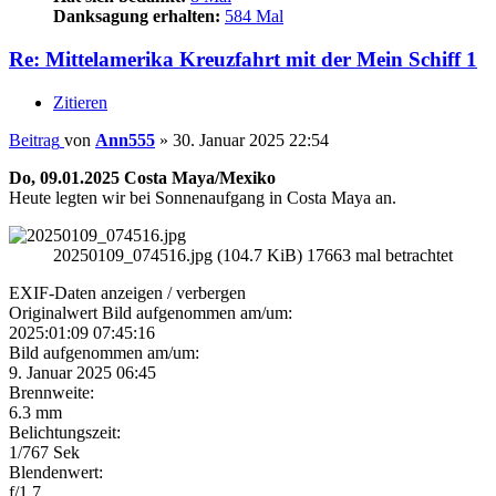
Danksagung erhalten:
584 Mal
Re: Mittelamerika Kreuzfahrt mit der Mein Schiff 1
Zitieren
Beitrag
von
Ann555
»
30. Januar 2025 22:54
Do, 09.01.2025 Costa Maya/Mexiko
Heute legten wir bei Sonnenaufgang in Costa Maya an.
20250109_074516.jpg (104.7 KiB) 17663 mal betrachtet
EXIF-Daten
anzeigen / verbergen
Originalwert Bild aufgenommen am/um:
2025:01:09 07:45:16
Bild aufgenommen am/um:
9. Januar 2025 06:45
Brennweite:
6.3 mm
Belichtungszeit:
1/767 Sek
Blendenwert:
f/1.7