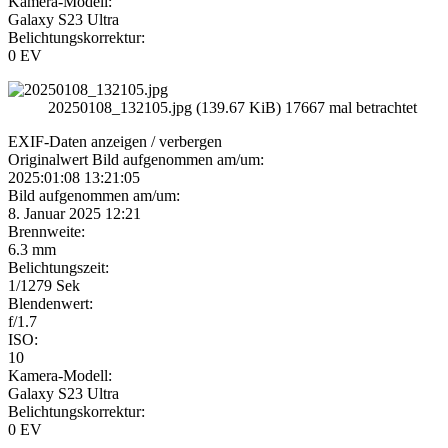
Kamera-Modell:
Galaxy S23 Ultra
Belichtungskorrektur:
0 EV
20250108_132105.jpg (139.67 KiB) 17667 mal betrachtet
EXIF-Daten
anzeigen / verbergen
Originalwert Bild aufgenommen am/um:
2025:01:08 13:21:05
Bild aufgenommen am/um:
8. Januar 2025 12:21
Brennweite:
6.3 mm
Belichtungszeit:
1/1279 Sek
Blendenwert:
f/1.7
ISO:
10
Kamera-Modell:
Galaxy S23 Ultra
Belichtungskorrektur:
0 EV