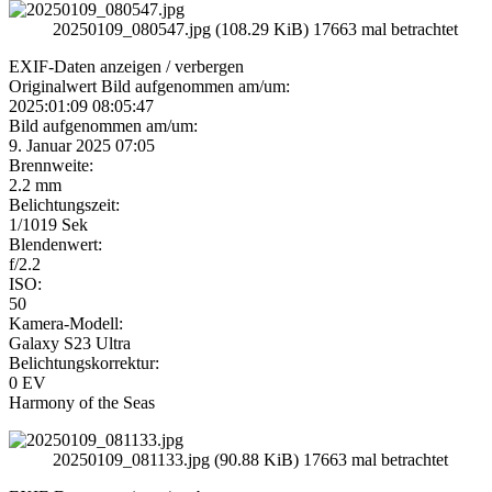
20250109_080547.jpg (108.29 KiB) 17663 mal betrachtet
EXIF-Daten
anzeigen / verbergen
Originalwert Bild aufgenommen am/um:
2025:01:09 08:05:47
Bild aufgenommen am/um:
9. Januar 2025 07:05
Brennweite:
2.2 mm
Belichtungszeit:
1/1019 Sek
Blendenwert:
f/2.2
ISO:
50
Kamera-Modell:
Galaxy S23 Ultra
Belichtungskorrektur:
0 EV
Harmony of the Seas
20250109_081133.jpg (90.88 KiB) 17663 mal betrachtet