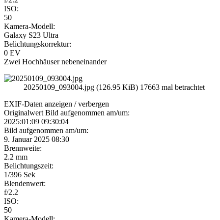
ISO:
50
Kamera-Modell:
Galaxy S23 Ultra
Belichtungskorrektur:
0 EV
Zwei Hochhäuser nebeneinander
20250109_093004.jpg (126.95 KiB) 17663 mal betrachtet
EXIF-Daten
anzeigen / verbergen
Originalwert Bild aufgenommen am/um:
2025:01:09 09:30:04
Bild aufgenommen am/um:
9. Januar 2025 08:30
Brennweite:
2.2 mm
Belichtungszeit:
1/396 Sek
Blendenwert:
f/2.2
ISO:
50
Kamera-Modell: