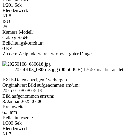
1/201 Sek
Blendenwert:
f/1.8
ISO:
25
Kamera-Modell:
Galaxy S24+
Belichtungskorrektur:
0 EV
Zu dem Zeitpunkt waren wir noch guter Dinge.
20250108_080618.jpg (90.66 KiB) 17667 mal betrachtet
EXIF-Daten
anzeigen / verbergen
Originalwert Bild aufgenommen am/um:
2025:01:08 08:06:19
Bild aufgenommen am/um:
8. Januar 2025 07:06
Brennweite:
6.3 mm
Belichtungszeit:
1/300 Sek
Blendenwert:
f/1.7