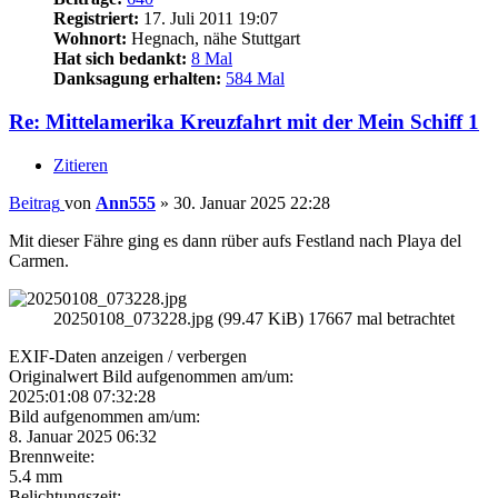
Registriert:
17. Juli 2011 19:07
Wohnort:
Hegnach, nähe Stuttgart
Hat sich bedankt:
8 Mal
Danksagung erhalten:
584 Mal
Re: Mittelamerika Kreuzfahrt mit der Mein Schiff 1
Zitieren
Beitrag
von
Ann555
»
30. Januar 2025 22:28
Mit dieser Fähre ging es dann rüber aufs Festland nach Playa del
Carmen.
20250108_073228.jpg (99.47 KiB) 17667 mal betrachtet
EXIF-Daten
anzeigen / verbergen
Originalwert Bild aufgenommen am/um:
2025:01:08 07:32:28
Bild aufgenommen am/um:
8. Januar 2025 06:32
Brennweite:
5.4 mm
Belichtungszeit: