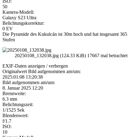
ISO:
50
Kamera-Modell:
Galaxy S23 Ultra
Belichtungskorrektur:
0 EV
Die Pyramide des Kukulcán ist 30m hoch und hat insgesamt 365
Stufen
20250108_132038.jpg (124.33 KiB) 17667 mal betrachtet
EXIF-Daten
anzeigen / verbergen
Originalwert Bild aufgenommen am/um:
2025:01:08 13:20:38
Bild aufgenommen am/um:
8. Januar 2025 12:20
Brennweite:
6.3 mm
Belichtungszeit:
1/1525 Sek
Blendenwert:
f/1.7
ISO:
10