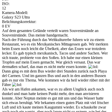
ISO:
12
Kamera-Modell:
Galaxy S23 Ultra
Belichtungskorrektur:
0 EV
Auf dem gesamten Gelände verteilt waren Souvenirstände an
Souvenirstände. Das meiste handgemacht.
Nach der Führung durch das Weltkulturerbe fuhren wir zu einem
Restaurant, wo es ein Mexikanisches Mittagessen gab. Wir merkten
beim Essen noch leicht die Übelkeit, aber das Essen war trotzdem
lecker. Es gab typisch mexikanisch, Tacos und andere Sachen. Wer
sich traute, probierte von den Soßen. Ich habe nur einen kleinen
Tropfen auf mein Essen gemacht. War gleich versaut. Das war
dermaßen scharf, das man es nicht mehr essen konnte.
Dann ging es mit dem Bus wieder drei Stunden zurück nach Playa
del Carmen. Und im ganzen Bus und auch in den anderen Bussen
gab es nur ein Thema. Wie kommen wir da heil wieder rüber mit der
Fähre
Als wir am Hafen ankamen, war es zu allem Unglück auch noch
dunkel und man hatte keinen Punkt mehr, den man anvisieren
konnte. Aber Neptun meinte es gut mit uns und das Wasser hatte
sich etwas beruhigt. Wir bekamen einen guten Platz mit viel frischer
Luft und ich kaute meinen Kaugummi wieder. Es schaukelte zwar
auch noch ein wenig, aber noch lange nicht so extrem, wie bei der