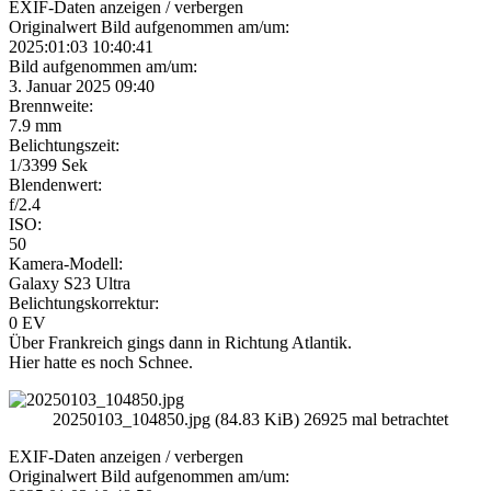
EXIF-Daten
anzeigen / verbergen
Originalwert Bild aufgenommen am/um:
2025:01:03 10:40:41
Bild aufgenommen am/um:
3. Januar 2025 09:40
Brennweite:
7.9 mm
Belichtungszeit:
1/3399 Sek
Blendenwert:
f/2.4
ISO:
50
Kamera-Modell:
Galaxy S23 Ultra
Belichtungskorrektur:
0 EV
Über Frankreich gings dann in Richtung Atlantik.
Hier hatte es noch Schnee.
20250103_104850.jpg (84.83 KiB) 26925 mal betrachtet
EXIF-Daten
anzeigen / verbergen
Originalwert Bild aufgenommen am/um: