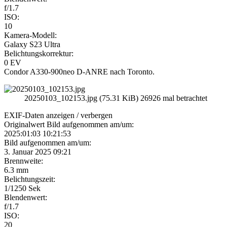
f/1.7
ISO:
10
Kamera-Modell:
Galaxy S23 Ultra
Belichtungskorrektur:
0 EV
Condor A330-900neo D-ANRE nach Toronto.
20250103_102153.jpg (75.31 KiB) 26926 mal betrachtet
EXIF-Daten
anzeigen / verbergen
Originalwert Bild aufgenommen am/um:
2025:01:03 10:21:53
Bild aufgenommen am/um:
3. Januar 2025 09:21
Brennweite:
6.3 mm
Belichtungszeit:
1/1250 Sek
Blendenwert:
f/1.7
ISO:
20