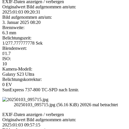
EXIF-Daten
anzeigen / verbergen
Originalwert Bild aufgenommen am/um:
2025:01:03 09:20:31
Bild aufgenommen am/um:
3. Januar 2025 08:20
Brennweite:
6.3 mm
Belichtungszeit:
1/277.777777778 Sek
Blendenwert:
f/1.7
ISO:
10
Kamera-Modell:
Galaxy S23 Ultra
Belichtungskorrektur:
0 EV
SunExpress 737-800 TC-SPD nach Izmir.
20250103_095715.jpg (56.16 KiB) 26926 mal betrachtet
EXIF-Daten
anzeigen / verbergen
Originalwert Bild aufgenommen am/um:
2025:01:03 09:57:15