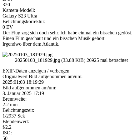
320
Kamera-Modell:
Galaxy S23 Ultra
Belichtungskorrektur:
0 EV
Der Flug zog sich doch sehr. Ich habe einmal ein bisschen gedöst.
Einen Film geschaut und ein bisschen Musik gehört.
Irgendwo über dem Atlantik.
20250103_181929.jpg (33.88 KiB) 26925 mal betrachtet
EXIF-Daten
anzeigen / verbergen
Originalwert Bild aufgenommen am/um:
2025:01:03 18:19:29
Bild aufgenommen am/um:
3. Januar 2025 17:19
Brennweite:
2.2 mm
Belichtungszeit:
1/2937 Sek
Blendenwert:
f/2.2
ISO:
50