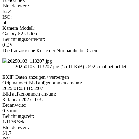
1/5462 Sek
Blendenwert:
f/2.4
ISO:
50
Kamera-Modell:
Galaxy S23 Ultra
Belichtungskorrektur:
0 EV
Die französische Küste der Normandie bei Caen
20250103_113207.jpg (56.11 KiB) 26925 mal betrachtet
EXIF-Daten
anzeigen / verbergen
Originalwert Bild aufgenommen am/um:
2025:01:03 11:32:07
Bild aufgenommen am/um:
3. Januar 2025 10:32
Brennweite:
6.3 mm
Belichtungszeit:
1/1176 Sek
Blendenwert:
f/1.7
ISO: