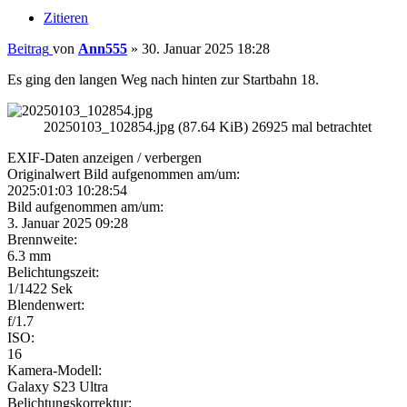
Zitieren
Beitrag
von
Ann555
»
30. Januar 2025 18:28
Es ging den langen Weg nach hinten zur Startbahn 18.
20250103_102854.jpg (87.64 KiB) 26925 mal betrachtet
EXIF-Daten
anzeigen / verbergen
Originalwert Bild aufgenommen am/um:
2025:01:03 10:28:54
Bild aufgenommen am/um:
3. Januar 2025 09:28
Brennweite:
6.3 mm
Belichtungszeit:
1/1422 Sek
Blendenwert:
f/1.7
ISO:
16
Kamera-Modell:
Galaxy S23 Ultra
Belichtungskorrektur: