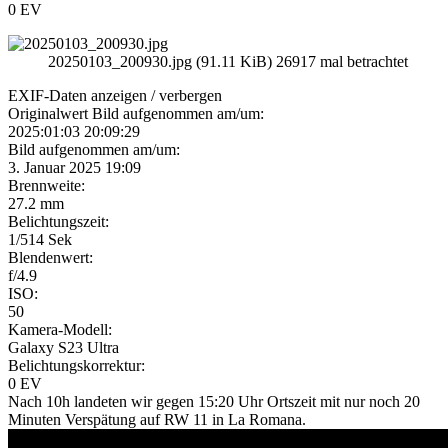
0 EV
20250103_200930.jpg (91.11 KiB) 26917 mal betrachtet
EXIF-Daten
anzeigen / verbergen
Originalwert Bild aufgenommen am/um:
2025:01:03 20:09:29
Bild aufgenommen am/um:
3. Januar 2025 19:09
Brennweite:
27.2 mm
Belichtungszeit:
1/514 Sek
Blendenwert:
f/4.9
ISO:
50
Kamera-Modell:
Galaxy S23 Ultra
Belichtungskorrektur:
0 EV
Nach 10h landeten wir gegen 15:20 Uhr Ortszeit mit nur noch 20
Minuten Verspätung auf RW 11 in La Romana.