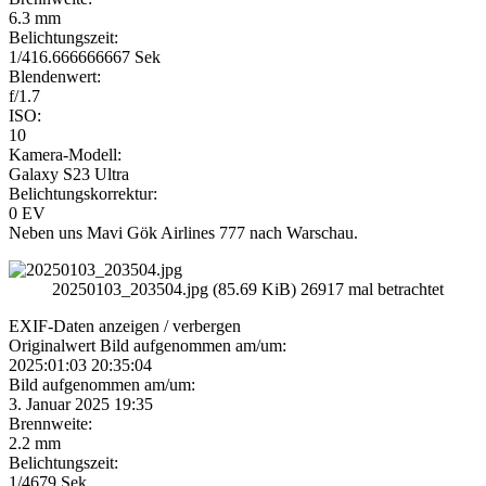
6.3 mm
Belichtungszeit:
1/416.666666667 Sek
Blendenwert:
f/1.7
ISO:
10
Kamera-Modell:
Galaxy S23 Ultra
Belichtungskorrektur:
0 EV
Neben uns Mavi Gök Airlines 777 nach Warschau.
20250103_203504.jpg (85.69 KiB) 26917 mal betrachtet
EXIF-Daten
anzeigen / verbergen
Originalwert Bild aufgenommen am/um:
2025:01:03 20:35:04
Bild aufgenommen am/um:
3. Januar 2025 19:35
Brennweite:
2.2 mm
Belichtungszeit:
1/4679 Sek