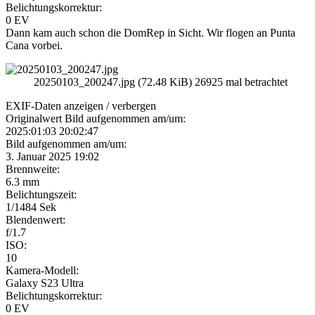
Belichtungskorrektur:
0 EV
Dann kam auch schon die DomRep in Sicht. Wir flogen an Punta
Cana vorbei.
20250103_200247.jpg (72.48 KiB) 26925 mal betrachtet
EXIF-Daten
anzeigen / verbergen
Originalwert Bild aufgenommen am/um:
2025:01:03 20:02:47
Bild aufgenommen am/um:
3. Januar 2025 19:02
Brennweite:
6.3 mm
Belichtungszeit:
1/1484 Sek
Blendenwert:
f/1.7
ISO:
10
Kamera-Modell:
Galaxy S23 Ultra
Belichtungskorrektur:
0 EV