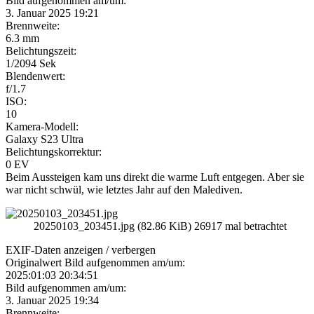
Bild aufgenommen am/um:
3. Januar 2025 19:21
Brennweite:
6.3 mm
Belichtungszeit:
1/2094 Sek
Blendenwert:
f/1.7
ISO:
10
Kamera-Modell:
Galaxy S23 Ultra
Belichtungskorrektur:
0 EV
Beim Aussteigen kam uns direkt die warme Luft entgegen. Aber sie
war nicht schwül, wie letztes Jahr auf den Malediven.
20250103_203451.jpg (82.86 KiB) 26917 mal betrachtet
EXIF-Daten
anzeigen / verbergen
Originalwert Bild aufgenommen am/um:
2025:01:03 20:34:51
Bild aufgenommen am/um:
3. Januar 2025 19:34
Brennweite: