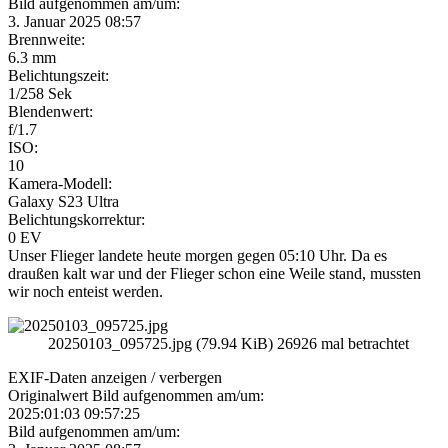
Bild aufgenommen am/um:
3. Januar 2025 08:57
Brennweite:
6.3 mm
Belichtungszeit:
1/258 Sek
Blendenwert:
f/1.7
ISO:
10
Kamera-Modell:
Galaxy S23 Ultra
Belichtungskorrektur:
0 EV
Unser Flieger landete heute morgen gegen 05:10 Uhr. Da es
draußen kalt war und der Flieger schon eine Weile stand, mussten
wir noch enteist werden.
20250103_095725.jpg (79.94 KiB) 26926 mal betrachtet
EXIF-Daten
anzeigen / verbergen
Originalwert Bild aufgenommen am/um:
2025:01:03 09:57:25
Bild aufgenommen am/um: