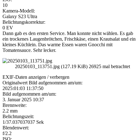
10
Kamera-Modell:
Galaxy S23 Ultra
Belichtungskorrektur:
0 EV
Dann gab es den ersten Service. Man konnte nicht wählen. Es gab
ein trockenes Laugenbrötchen, Frischkäse, einen Krautsalat und ein
kleines Küchlein. Das warme Essen waren Gnocchi mit
Tomatensauce. Sehr lecker.
20250103_113751.jpg (127.19 KiB) 26925 mal betrachtet
EXIF-Daten
anzeigen / verbergen
Originalwert Bild aufgenommen am/um:
2025:01:03 11:37:50
Bild aufgenommen am/um:
3. Januar 2025 10:37
Brennweite:
2.2 mm
Belichtungszeit:
1/37.037037037 Sek
Blendenwert:
f/2.2
ISO: