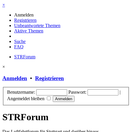
×
Anmelden
Registrieren
Unbeantwortete Themen
Aktive Themen
Suche
FAQ
STRForum
×
Anmelden
•
Registrieren
Benutzername:
Passwort:
|
Angemeldet bleiben
STRForum
Das Luftfahrtforum für Stuttgart und darüber hinaus.