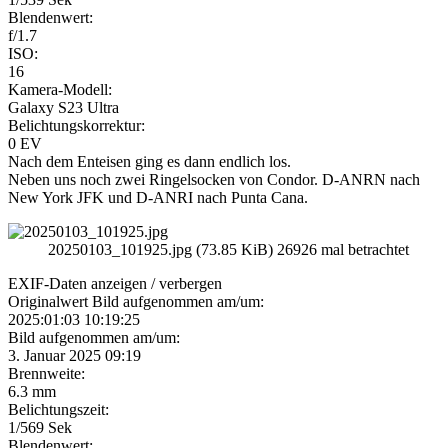
Blendenwert:
f/1.7
ISO:
16
Kamera-Modell:
Galaxy S23 Ultra
Belichtungskorrektur:
0 EV
Nach dem Enteisen ging es dann endlich los.
Neben uns noch zwei Ringelsocken von Condor. D-ANRN nach
New York JFK und D-ANRI nach Punta Cana.
20250103_101925.jpg (73.85 KiB) 26926 mal betrachtet
EXIF-Daten
anzeigen / verbergen
Originalwert Bild aufgenommen am/um:
2025:01:03 10:19:25
Bild aufgenommen am/um:
3. Januar 2025 09:19
Brennweite:
6.3 mm
Belichtungszeit:
1/569 Sek
Blendenwert: