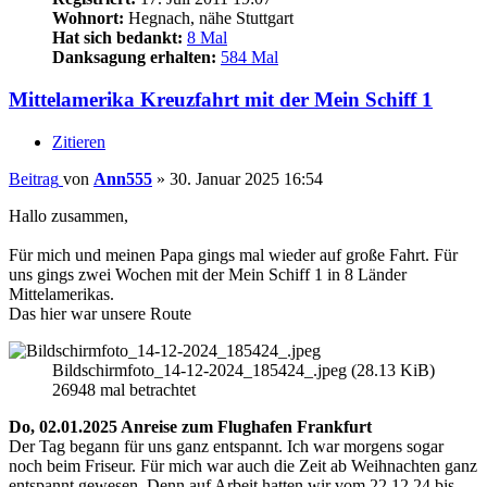
Wohnort:
Hegnach, nähe Stuttgart
Hat sich bedankt:
8 Mal
Danksagung erhalten:
584 Mal
Mittelamerika Kreuzfahrt mit der Mein Schiff 1
Zitieren
Beitrag
von
Ann555
»
30. Januar 2025 16:54
Hallo zusammen,
Für mich und meinen Papa gings mal wieder auf große Fahrt. Für
uns gings zwei Wochen mit der Mein Schiff 1 in 8 Länder
Mittelamerikas.
Das hier war unsere Route
Bildschirmfoto_14-12-2024_185424_.jpeg (28.13 KiB)
26948 mal betrachtet
Do, 02.01.2025 Anreise zum Flughafen Frankfurt
Der Tag begann für uns ganz entspannt. Ich war morgens sogar
noch beim Friseur. Für mich war auch die Zeit ab Weihnachten ganz
entspannt gewesen. Denn auf Arbeit hatten wir vom 22.12.24 bis