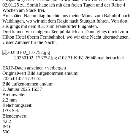
02.01.25 zu. Somit hatte ich mit den freien Tagen und der Reise 4
Wochen am Stück frei.
Am späten Nachmittag brachte uns meine Mama zum Bahnhof nach
Waiblingen, wo wir mit dem Regio nach Stuttgart fuhren. Von dort
aus gings mit dem ICE zum Frankfurter Flughafen.
Dort kamen wir einigermaßen pünktlich an. Dann gings direkt zum
Hilton Hotel überm Fernbahnhof, wo wir eine Nacht übernachteten.
Unser Zimmer für die Nacht.
20250102_173752.jpg (102.31 KiB) 26948 mal betrachtet
EXIF-Daten
anzeigen / verbergen
Originalwert Bild aufgenommen am/um:
2025:01:02 17:37:52
Bild aufgenommen am/um:
2. Januar 2025 16:37
Brennweite:
2.2 mm
Belichtungszeit:
1/33 Sek
Blendenwert:
f/2.2
ISO:
500