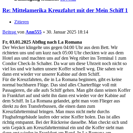
Re: Mittelamerika Kreuzfahrt mit der Mein Schiff 1
Zitieren
Beitrag
von
Ann555
»
30. Januar 2025 18:14
Fr, 03.01.2025 Abflug nach La Romana
Der Wecker klingelte uns gegen 04:00 Uhr aus dem Bett. Wir
richteten uns und um kurz nach 05:00 Uhr checkten wir aus dem
Hotel aus und machten uns auf den Weg rüber ins Terminal 1 zum
Condor Check-In Schalter. Da war um diese Uhrzeit noch nicht so
viel los und wir hatten unsere Koffer schnell weg. Die sahen wir
dann erst wieder vor unserer Kabine auf dem Schiff.
Für die Kreuzfahrten, die in La Romana beginnen, gibt es keine
normal buchbaren Flüge. Das sind alles Charterflüge voll mit
Passagieren, die alle aufs Schiff gehen. Man gibt dann seinen Koffer
in Frankfurt auf und sieht ihn dann erst wieder vor der Kabine auf
dem Schiff. In La Romana gelandet, geht man vom Flieger aus
direkt zu den Transferbussen, die einen dann zum
Kreuzfahrtterminal bringen. Man muss nicht mehr durchs
Flughafengebäude laufen oder seine Koffer holen. Das ist alles
richtig entspannt. Bei der Rückreise dasselbe. Man checkt sich und
sein Gepäck am Kreuzfahrtterminal ein und die Koffer sieht man
dann erst wieder in Frankfurt am Band. In La Romana am