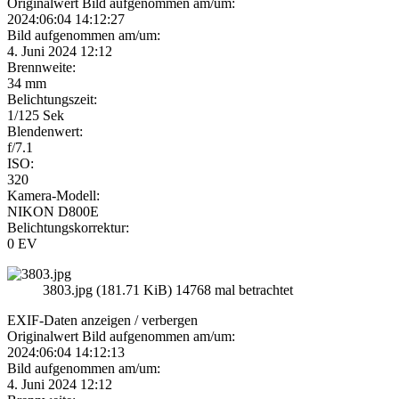
Originalwert Bild aufgenommen am/um:
2024:06:04 14:12:27
Bild aufgenommen am/um:
4. Juni 2024 12:12
Brennweite:
34 mm
Belichtungszeit:
1/125 Sek
Blendenwert:
f/7.1
ISO:
320
Kamera-Modell:
NIKON D800E
Belichtungskorrektur:
0 EV
3803.jpg (181.71 KiB) 14768 mal betrachtet
EXIF-Daten
anzeigen / verbergen
Originalwert Bild aufgenommen am/um:
2024:06:04 14:12:13
Bild aufgenommen am/um:
4. Juni 2024 12:12