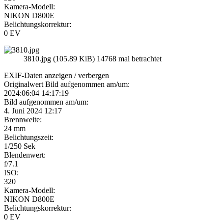
Kamera-Modell:
NIKON D800E
Belichtungskorrektur:
0 EV
3810.jpg (105.89 KiB) 14768 mal betrachtet
EXIF-Daten
anzeigen / verbergen
Originalwert Bild aufgenommen am/um:
2024:06:04 14:17:19
Bild aufgenommen am/um:
4. Juni 2024 12:17
Brennweite:
24 mm
Belichtungszeit:
1/250 Sek
Blendenwert:
f/7.1
ISO:
320
Kamera-Modell:
NIKON D800E
Belichtungskorrektur:
0 EV