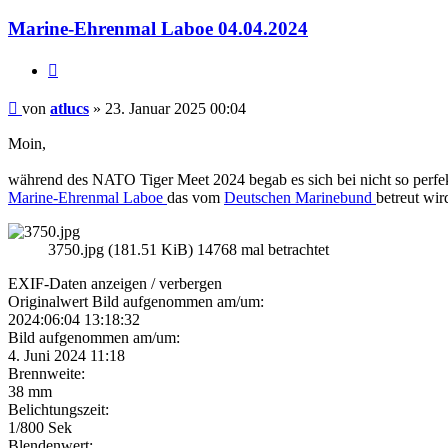
Marine-Ehrenmal Laboe 04.04.2024
Zitieren
Beitrag
von
atlucs
»
23. Januar 2025 00:04
Moin,
während des NATO Tiger Meet 2024 begab es sich bei nicht so perfe
Marine-Ehrenmal Laboe
das vom
Deutschen Marinebund
betreut wir
3750.jpg (181.51 KiB) 14768 mal betrachtet
EXIF-Daten
anzeigen / verbergen
Originalwert Bild aufgenommen am/um:
2024:06:04 13:18:32
Bild aufgenommen am/um:
4. Juni 2024 11:18
Brennweite:
38 mm
Belichtungszeit:
1/800 Sek
Blendenwert: