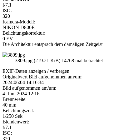
f/7.1
ISO:
320
Kamera-Modell:
NIKON D800E
Belichtungskorrektur:
0 EV
Die Architektur entsprach dem damaligen Zeitgeist
3809.jpg (219.21 KiB) 14768 mal betrachtet
EXIF-Daten
anzeigen / verbergen
Originalwert Bild aufgenommen am/um:
2024:06:04 14:16:34
Bild aufgenommen am/um:
4. Juni 2024 12:16
Brennweite:
40 mm
Belichtungszeit:
1/250 Sek
Blendenwert:
f/7.1
ISO:
320