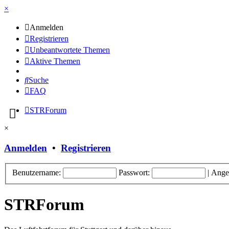
×
Anmelden
Registrieren
Unbeantwortete Themen
Aktive Themen
Suche
FAQ
STRForum
×
Anmelden
•
Registrieren
Benutzername:
Passwort:
|
Ange
STRForum