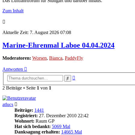
Das Luftfahrtforum für Stuttgart und darüber hinaus.
Zum Inhalt
Aktuelle Zeit: 7. August 2026 07:08
Marine-Ehrenmal Laboe 04.04.2024
Moderatoren:
Worsen
,
Bianca
,
PaddyFly
Antworten
Erweiterte
Suche
Suche
2 Beiträge • Seite
1
von
1
atlucs
Beiträge:
1441
Registriert:
27. Dezember 2010 22:42
Wohnort:
Raum GP
Hat sich bedankt:
5069 Mal
Danksagung erhalten:
14665 Mal