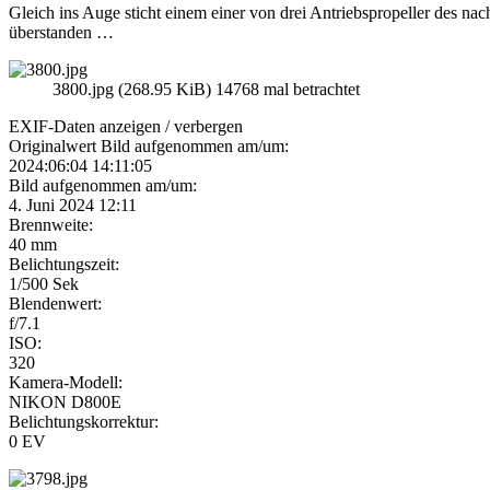
Gleich ins Auge sticht einem einer von drei Antriebspropeller des 
überstanden …
3800.jpg (268.95 KiB) 14768 mal betrachtet
EXIF-Daten
anzeigen / verbergen
Originalwert Bild aufgenommen am/um:
2024:06:04 14:11:05
Bild aufgenommen am/um:
4. Juni 2024 12:11
Brennweite:
40 mm
Belichtungszeit:
1/500 Sek
Blendenwert:
f/7.1
ISO:
320
Kamera-Modell:
NIKON D800E
Belichtungskorrektur:
0 EV