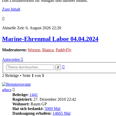
Das Luftfahrtforum für Stuttgart und darüber hinaus.
Zum Inhalt
Aktuelle Zeit: 6. August 2026 22:20
Marine-Ehrenmal Laboe 04.04.2024
Moderatoren:
Worsen
,
Bianca
,
PaddyFly
Antworten
Erweiterte
Suche
Suche
2 Beiträge • Seite
1
von
1
atlucs
Beiträge:
1441
Registriert:
27. Dezember 2010 22:42
Wohnort:
Raum GP
Hat sich bedankt:
5069 Mal
Danksagung erhalten:
14665 Mal