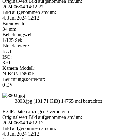
Originalwert Bild aufgenommen am/um:
2024:06:04 14:12:27
Bild aufgenommen am/um:
4. Juni 2024 12:12
Brennweite:
34 mm
Belichtungszeit:
1/125 Sek
Blendenwert:
f/7.1
ISO:
320
Kamera-Modell:
NIKON D800E
Belichtungskorrektur:
0 EV
3803.jpg (181.71 KiB) 14765 mal betrachtet
EXIF-Daten
anzeigen / verbergen
Originalwert Bild aufgenommen am/um:
2024:06:04 14:12:13
Bild aufgenommen am/um:
4. Juni 2024 12:12