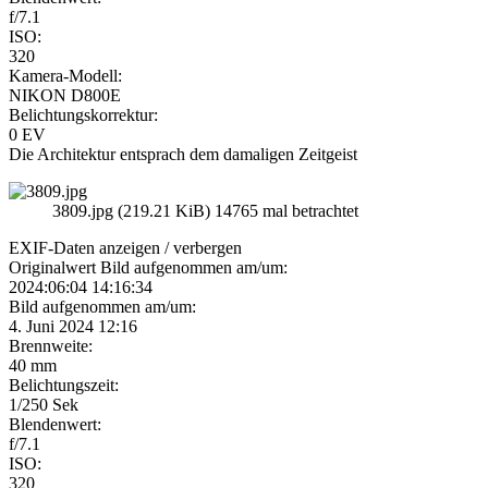
f/7.1
ISO:
320
Kamera-Modell:
NIKON D800E
Belichtungskorrektur:
0 EV
Die Architektur entsprach dem damaligen Zeitgeist
3809.jpg (219.21 KiB) 14765 mal betrachtet
EXIF-Daten
anzeigen / verbergen
Originalwert Bild aufgenommen am/um:
2024:06:04 14:16:34
Bild aufgenommen am/um:
4. Juni 2024 12:16
Brennweite:
40 mm
Belichtungszeit:
1/250 Sek
Blendenwert:
f/7.1
ISO:
320