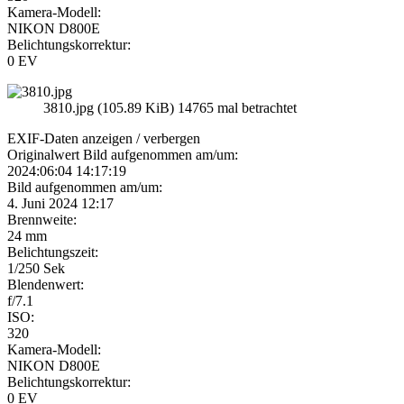
Kamera-Modell:
NIKON D800E
Belichtungskorrektur:
0 EV
3810.jpg (105.89 KiB) 14765 mal betrachtet
EXIF-Daten
anzeigen / verbergen
Originalwert Bild aufgenommen am/um:
2024:06:04 14:17:19
Bild aufgenommen am/um:
4. Juni 2024 12:17
Brennweite:
24 mm
Belichtungszeit:
1/250 Sek
Blendenwert:
f/7.1
ISO:
320
Kamera-Modell:
NIKON D800E
Belichtungskorrektur:
0 EV