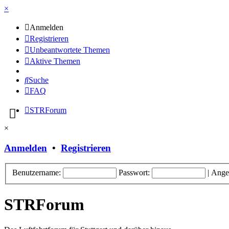
×
Anmelden
Registrieren
Unbeantwortete Themen
Aktive Themen
Suche
FAQ
STRForum
×
Anmelden
•
Registrieren
Benutzername:
Passwort:
|
Ange
STRForum