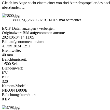
Gleich ins Auge sticht einem einer von drei Antriebspropeller des 
überstanden …
3800.jpg (268.95 KiB) 14765 mal betrachtet
EXIF-Daten
anzeigen / verbergen
Originalwert Bild aufgenommen am/um:
2024:06:04 14:11:05
Bild aufgenommen am/um:
4. Juni 2024 12:11
Brennweite:
40 mm
Belichtungszeit:
1/500 Sek
Blendenwert:
f/7.1
ISO:
320
Kamera-Modell:
NIKON D800E
Belichtungskorrektur:
0 EV