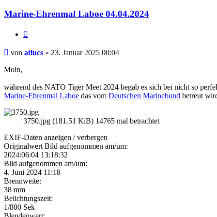
Marine-Ehrenmal Laboe 04.04.2024
Zitieren
Beitrag
von
atlucs
»
23. Januar 2025 00:04
Moin,
während des NATO Tiger Meet 2024 begab es sich bei nicht so perfe
Marine-Ehrenmal Laboe
das vom
Deutschen Marinebund
betreut wir
3750.jpg (181.51 KiB) 14765 mal betrachtet
EXIF-Daten
anzeigen / verbergen
Originalwert Bild aufgenommen am/um:
2024:06:04 13:18:32
Bild aufgenommen am/um:
4. Juni 2024 11:18
Brennweite:
38 mm
Belichtungszeit:
1/800 Sek
Blendenwert: